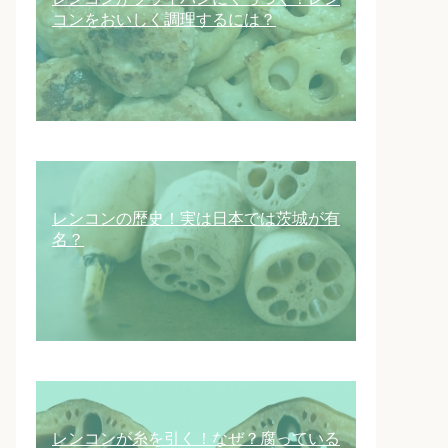
コンをおいしく調理するには？
レンコンの歴史！実は日本では茨城が有
名？
レンコンが糸を引く！なぜ？腐っている