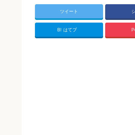
ツイート
B!
はてブ
P