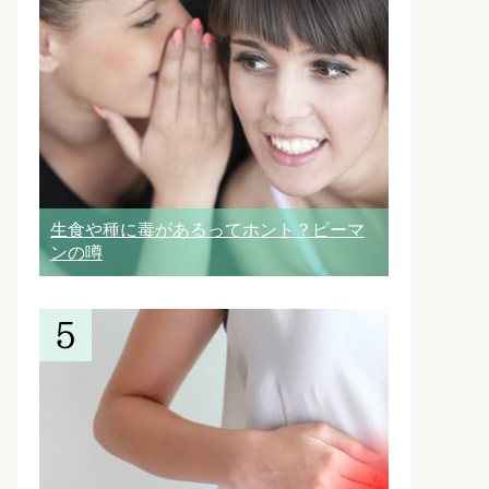
生食や種に毒があるってホント？ピーマ
ンの噂