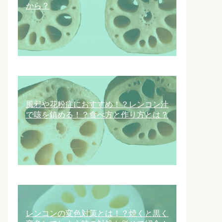
から？
風邪や花粉症におすすめ！？レンコン汁
で咳を鎮める！？食べ方と作り方とは？
レンコンの変色対策とは！？焼くと黒く