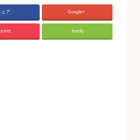
シェア
Google+
ocket
feedly