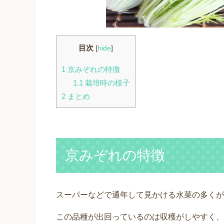
目次
[
hide
]
1
京みぞれの特徴
1.1
栽培時の様子
2
まとめ
京みぞれの特徴
スーパーなどで通年して見かける水菜の多くが
この品種が出回っているのは収穫がしやすく、