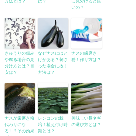
方法とは？
は？
に見分けると良
いの？
きゅうりの傷み
なぜナスにはと
ナスの歯磨き
や腐る場合の見
げがある？刺さ
粉！作り方は？
分け方とは？目
った場合に抜く
安は？
方法は？
ナスが歯磨き粉
レンコンの栽
美味しい長ネギ
代わりにな
培！植え付け時
の選び方とは？
る！？その効果
期とは？