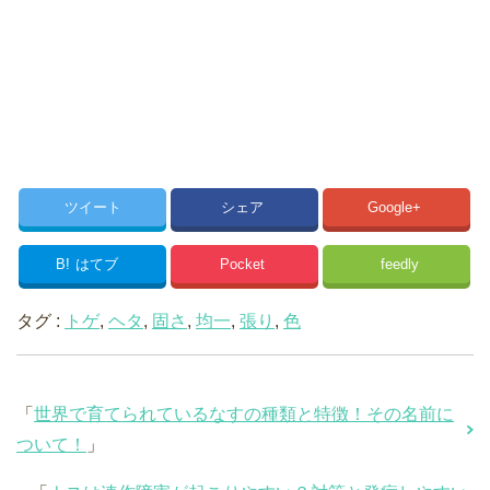
ツイート
シェア
Google+
B!
はてブ
Pocket
feedly
タグ :
トゲ
,
ヘタ
,
固さ
,
均一
,
張り
,
色
「
世界で育てられているなすの種類と特徴！その名前に
ついて！
」