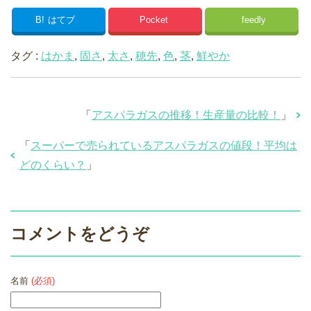
B!
はてブ
Pocket
feedly
タグ :
はかま
,
固さ
,
太さ
,
穂先
,
色
,
茎
,
鮮やか
「
アスパラガスの推移！生産量の比較！
」
「
スーパーで売られているアスパラガスの値段！平均は
どのくらい？
」
コメントをどうぞ
名前
(必須)