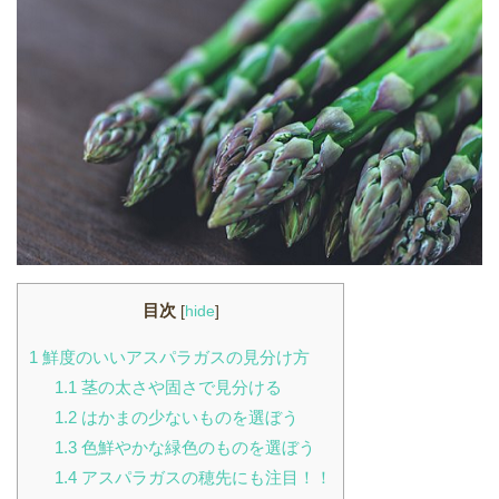
目次
[
hide
]
1
鮮度のいいアスパラガスの見分け方
1.1
茎の太さや固さで見分ける
1.2
はかまの少ないものを選ぼう
1.3
色鮮やかな緑色のものを選ぼう
1.4
アスパラガスの穂先にも注目！！