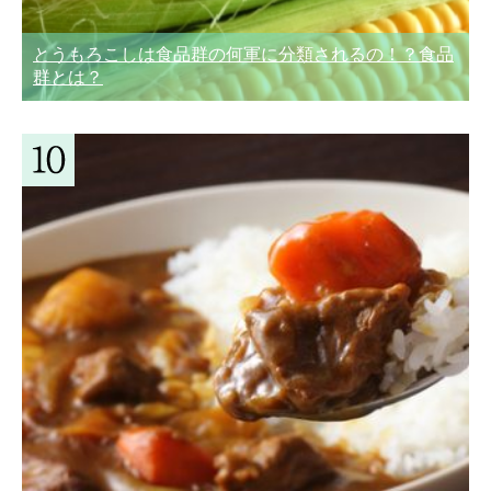
とうもろこしは食品群の何軍に分類されるの！？食品
群とは？