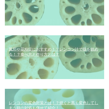
風邪や花粉症におすすめ！？レンコン汁で咳を鎮め
る！？食べ方と作り方とは？
レンコンの変色対策とは！？焼くと黒く変色してし
まう時の対処も併せて紹介！