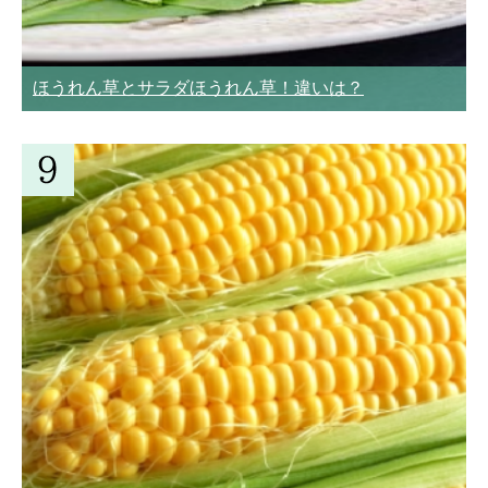
ほうれん草とサラダほうれん草！違いは？