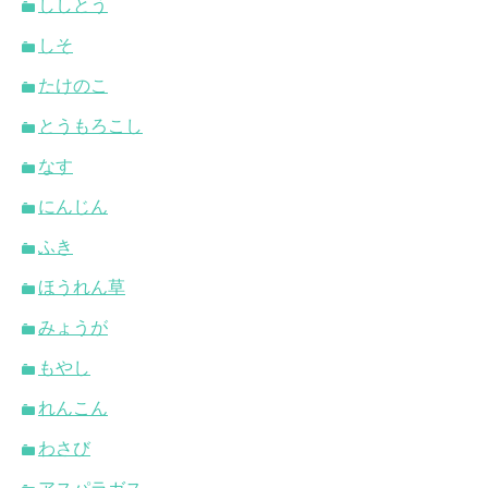
ししとう
しそ
たけのこ
とうもろこし
なす
にんじん
ふき
ほうれん草
みょうが
もやし
れんこん
わさび