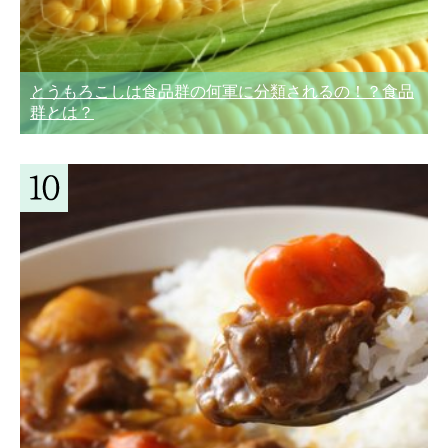
とうもろこしは食品群の何軍に分類されるの！？食品
群とは？