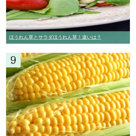
ほうれん草とサラダほうれん草！違いは？