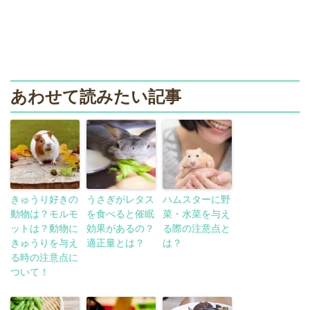
あわせて読みたい記事
きゅうり好きの
うさぎがレタス
ハムスターに野
動物は？モルモ
を食べると催眠
菜・水菜を与え
ットは？動物に
効果があるの？
る際の注意点と
きゅうりを与え
適正量とは？
は？
る時の注意点に
ついて！