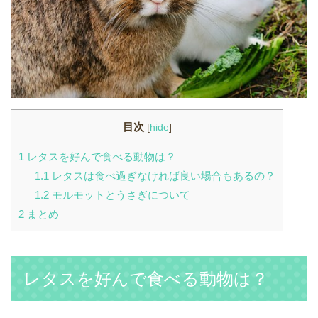
目次
[
hide
]
1
レタスを好んで食べる動物は？
1.1
レタスは食べ過ぎなければ良い場合もあるの？
1.2
モルモットとうさぎについて
2
まとめ
レタスを好んで食べる動物は？