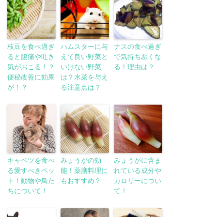
枝豆を食べ過ぎ
ハムスターに与
ナスの食べ過ぎ
ると腹痛や吐き
えて良い野菜と
で気持ち悪くな
気がおこる！？
いけない野菜
る！理由は？
便秘改善に効果
は？水菜を与え
が！？
る注意点は？
キャベツを食べ
みょうがの効
みょうがに含ま
る愛すべきペッ
能！薬膳料理に
れている成分や
ト！動物や鳥た
もおすすめ？
カロリーについ
ちについて！
て！