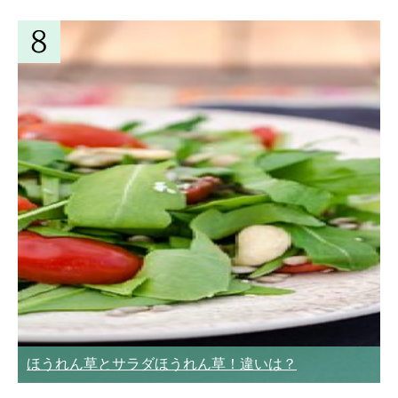
ほうれん草とサラダほうれん草！違いは？