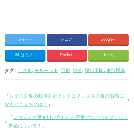
ツイート
シェア
Google+
B!
はてブ
Pocket
feedly
タグ :
うさぎ
,
モルモット
,
下痢
,
水分
,
脱水予防
,
食欲増進
「
レタスの夏の栽培のポイントは？レタスの夏の栽培に
なるとう立ちとは？
」
「
レタスと白菜を掛け合わせた野菜とは？ハイブリッド
野菜について！
」