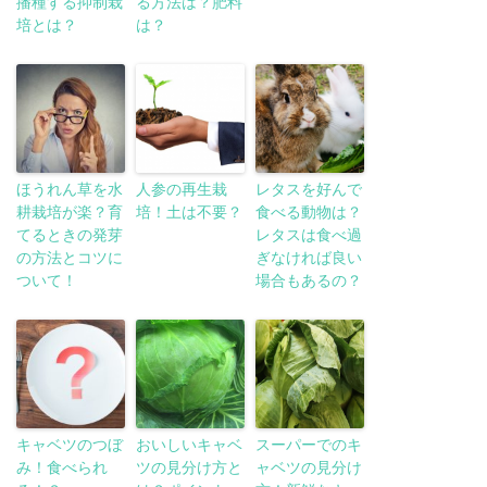
播種する抑制栽
る方法は？肥料
培とは？
は？
ほうれん草を水
人参の再生栽
レタスを好んで
耕栽培が楽？育
培！土は不要？
食べる動物は？
てるときの発芽
レタスは食べ過
の方法とコツに
ぎなければ良い
ついて！
場合もあるの？
キャベツのつぼ
おいしいキャベ
スーパーでのキ
み！食べられ
ツの見分け方と
ャベツの見分け