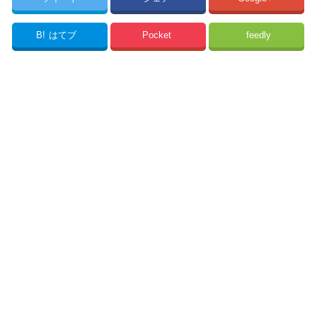
B!
はてブ
Pocket
feedly