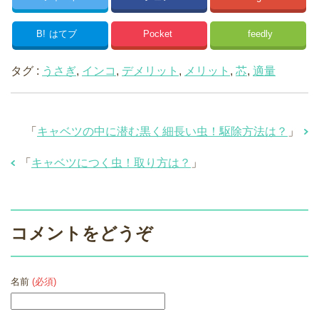
B!
はてブ
Pocket
feedly
タグ :
うさぎ
,
インコ
,
デメリット
,
メリット
,
芯
,
適量
「
キャベツの中に潜む黒く細長い虫！駆除方法は？
」
「
キャベツにつく虫！取り方は？
」
コメントをどうぞ
名前
(必須)