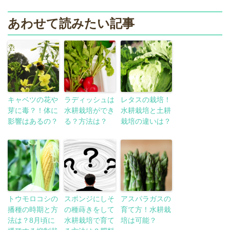
あわせて読みたい記事
キャベツの花や
ラディッシュは
レタスの栽培！
芽に毒？！体に
水耕栽培ができ
水耕栽培と土耕
影響はあるの？
る？方法は？
栽培の違いは？
トウモロコシの
スポンジにしそ
アスパラガスの
播種の時期と方
の種蒔きをして
育て方！水耕栽
法は？8月頃に
水耕栽培で育て
培は可能？