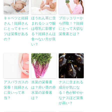
キャベツと妊婦
ほうれん草に含
ブロッコリーか
さん！妊婦さん
まれるシュウ酸
ら摂取！？妊婦
にとってキャベ
は母乳に影響す
にとって大切な
ツは栄養がある
る？妊婦さんは
栄養素とは？
の？
食べない方が良
い？
アスパラガスの
水菜の栄養素
ナスに含まれる
栄養！妊婦さん
は？赤い茎の赤
成分が気にな
に良いって本
水菜の栄養素
る！色が鮮やか
当？
は？
なナスほど栄養
が高い？