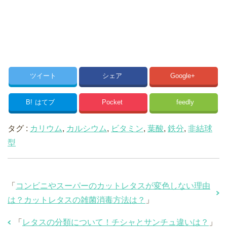
ツイート
シェア
Google+
B!
はてブ
Pocket
feedly
タグ :
カリウム
,
カルシウム
,
ビタミン
,
葉酸
,
鉄分
,
非結球
型
「
コンビニやスーパーのカットレタスが変色しない理由
は？カットレタスの雑菌消毒方法は？
」
「
レタスの分類について！チシャとサンチュ違いは？
」