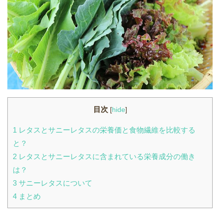
目次
[
hide
]
1
レタスとサニーレタスの栄養価と食物繊維を比較する
と？
2
レタスとサニーレタスに含まれている栄養成分の働き
は？
3
サニーレタスについて
4
まとめ