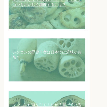
コンをおいしく調理するには？
レンコンの歴史！実は日本では茨城が有
名？
レンコンが糸を引く！なぜ？腐っている