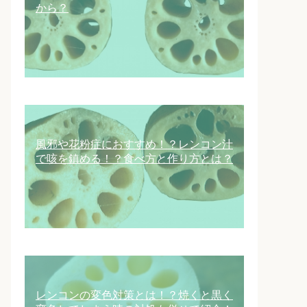
から？
風邪や花粉症におすすめ！？レンコン汁
で咳を鎮める！？食べ方と作り方とは？
レンコンの変色対策とは！？焼くと黒く