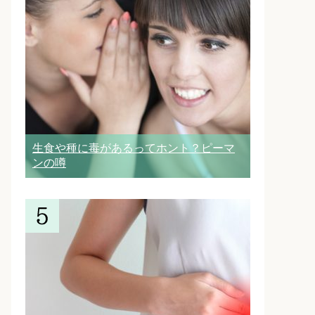
生食や種に毒があるってホント？ピーマ
ンの噂