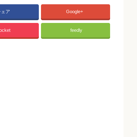
シェア
Google+
ocket
feedly