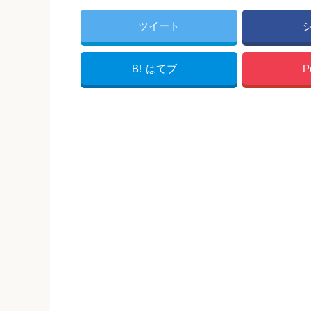
ツイート
B!
はてブ
P