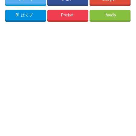
B!
はてブ
Pocket
feedly