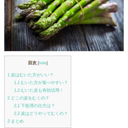
目次
[
hide
]
1
皮はむいた方がいい？
1.1
むいた方が食べやすい？
1.2
むいた皮も有効活用！
2
どこの皮をむくの？
2.1
下処理の仕方は？
2.2
皮はどうやってむくの？
3
まとめ