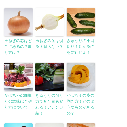
玉ねぎの芯はど
玉ねぎの茎は切
きゅうりの小口
こにあるの？取
る？切らない？
切り！転がるの
り方は？
を防止せよ！
かぼちゃの面取
きゅうりの切り
かぼちゃの皮の
りの意味は？や
方で見た目も変
剥き方！どのよ
り方について！
わる！アレンジ
うなものがある
編！
の？