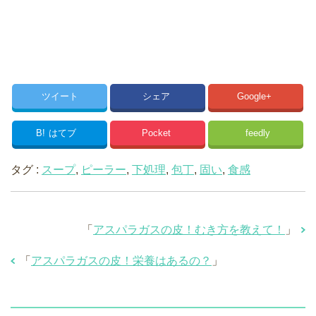
ツイート
シェア
Google+
B!
はてブ
Pocket
feedly
タグ :
スープ
,
ピーラー
,
下処理
,
包丁
,
固い
,
食感
「
アスパラガスの皮！むき方を教えて！
」
「
アスパラガスの皮！栄養はあるの？
」