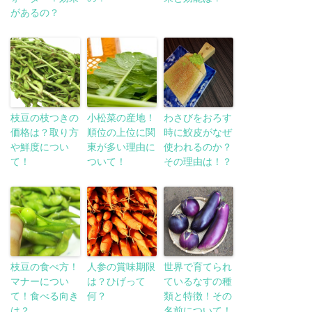
があるの？
枝豆の枝つきの
小松菜の産地！
わさびをおろす
価格は？取り方
順位の上位に関
時に鮫皮がなぜ
や鮮度につい
東が多い理由に
使われるのか？
て！
ついて！
その理由は！？
枝豆の食べ方！
人参の賞味期限
世界で育てられ
マナーについ
は？ひげって
ているなすの種
て！食べる向き
何？
類と特徴！その
は？
名前について！