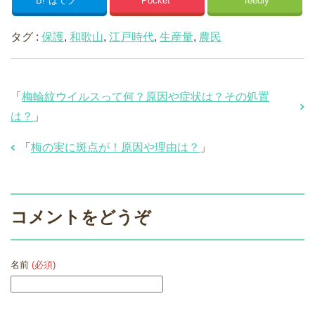
B!
はてブ
Pocket
feedly
タグ :
保護
,
和歌山
,
江戸時代
,
生産量
,
農民
「
梅輪紋ウイルスって何？原因や症状は？その処置
は？
」
「
梅の実に斑点が！原因や理由は？
」
コメントをどうぞ
名前
(必須)