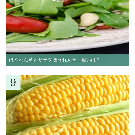
ほうれん草とサラダほうれん草！違いは？