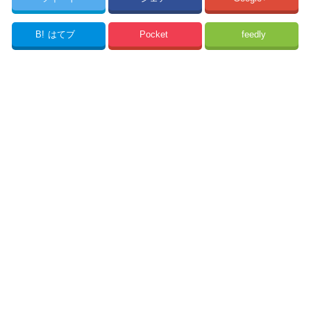
B!
はてブ
Pocket
feedly