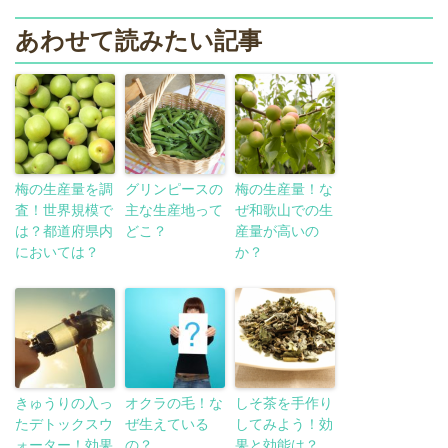
あわせて読みたい記事
梅の生産量を調
グリンピースの
梅の生産量！な
査！世界規模で
主な生産地って
ぜ和歌山での生
は？都道府県内
どこ？
産量が高いの
においては？
か？
きゅうりの入っ
オクラの毛！な
しそ茶を手作り
たデトックスウ
ぜ生えている
してみよう！効
ォーター！効果
の？
果と効能は？