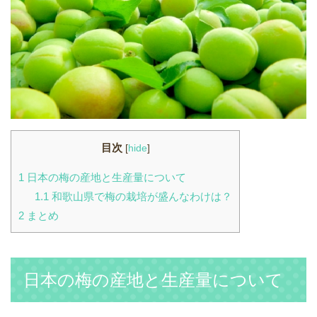
目次
[
hide
]
1
日本の梅の産地と生産量について
1.1
和歌山県で梅の栽培が盛んなわけは？
2
まとめ
日本の梅の産地と生産量について