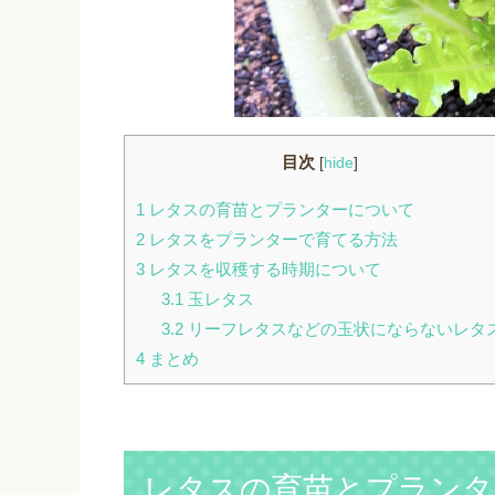
目次
[
hide
]
1
レタスの育苗とプランターについて
2
レタスをプランターで育てる方法
3
レタスを収穫する時期について
3.1
玉レタス
3.2
リーフレタスなどの玉状にならないレタ
4
まとめ
レタスの育苗とプランタ