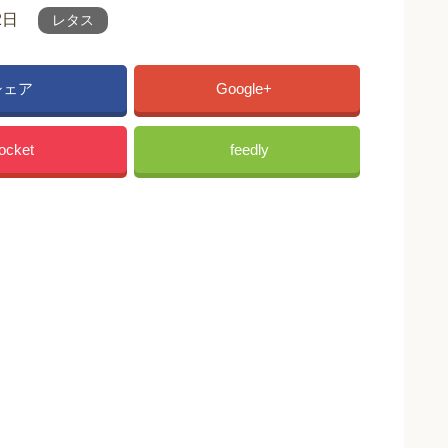
2日
レタス
シェア
Google+
ocket
feedly