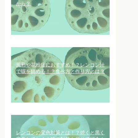
から？
風邪や花粉症におすすめ！？レンコン汁
で咳を鎮める！？食べ方と作り方とは？
レンコンの変色対策とは！？焼くと黒く