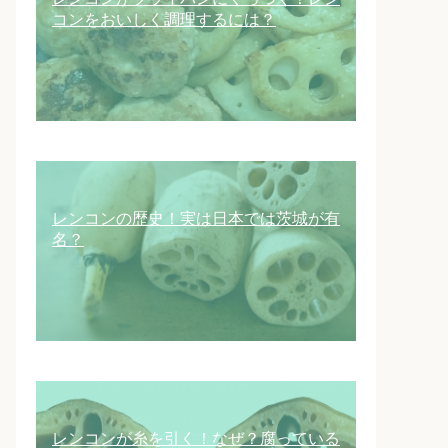
コンをおいしく調理するには？
レンコンの歴史！実は日本では茨城が有
名？
レンコンが糸を引く！なぜ？腐っている