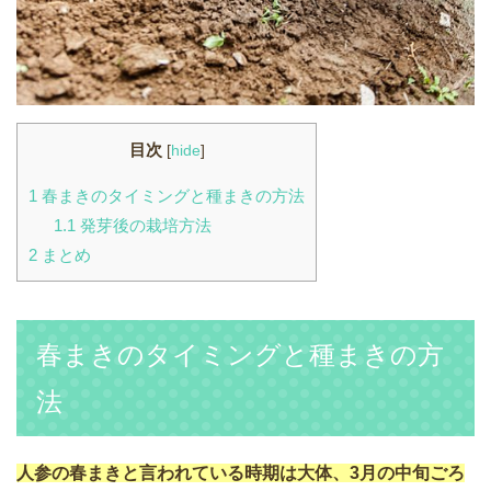
目次
[
hide
]
1
春まきのタイミングと種まきの方法
1.1
発芽後の栽培方法
2
まとめ
春まきのタイミングと種まきの方
法
人参の春まきと言われている時期は大体、3月の中旬ごろ