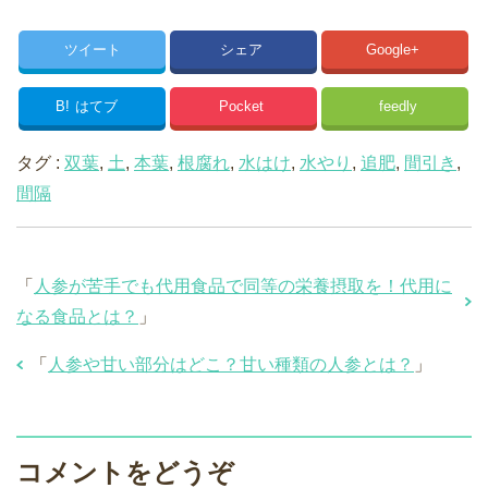
ツイート
シェア
Google+
B!
はてブ
Pocket
feedly
タグ :
双葉
,
土
,
本葉
,
根腐れ
,
水はけ
,
水やり
,
追肥
,
間引き
,
間隔
「
人参が苦手でも代用食品で同等の栄養摂取を！代用に
なる食品とは？
」
「
人参や甘い部分はどこ？甘い種類の人参とは？
」
コメントをどうぞ