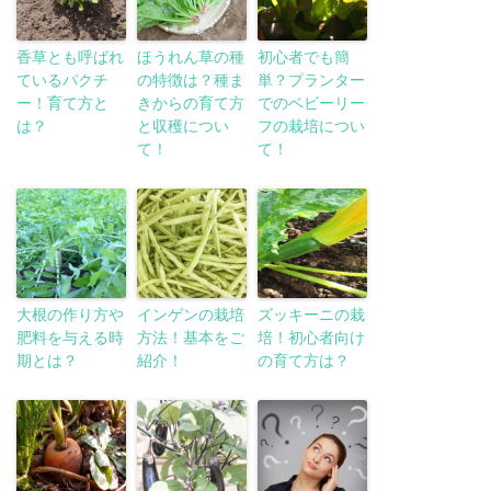
香草とも呼ばれ
ほうれん草の種
初心者でも簡
ているパクチ
の特徴は？種ま
単？プランター
ー！育て方と
きからの育て方
でのベビーリー
は？
と収穫につい
フの栽培につい
て！
て！
大根の作り方や
インゲンの栽培
ズッキーニの栽
肥料を与える時
方法！基本をご
培！初心者向け
期とは？
紹介！
の育て方は？