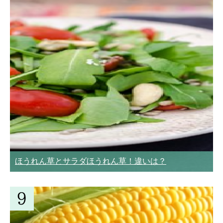
ほうれん草とサラダほうれん草！違いは？