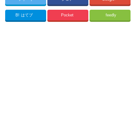
B!
はてブ
Pocket
feedly