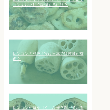
コンをおいしく調理するには？
レンコンの歴史！実は日本では茨城が有
名？
レンコンが糸を引く！なぜ？腐っている