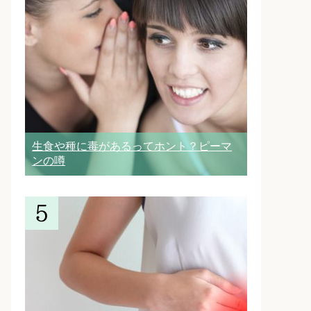
生食や種に毒があるってホント？ピーマ
ンの噂