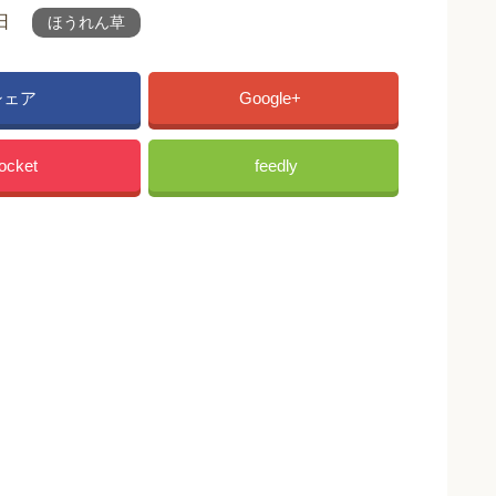
日
ほうれん草
シェア
Google+
ocket
feedly