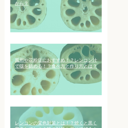
から？
風邪や花粉症におすすめ！？レンコン汁
で咳を鎮める！？食べ方と作り方とは？
レンコンの変色対策とは！？焼くと黒く