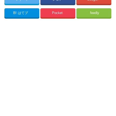
B!
はてブ
Pocket
feedly