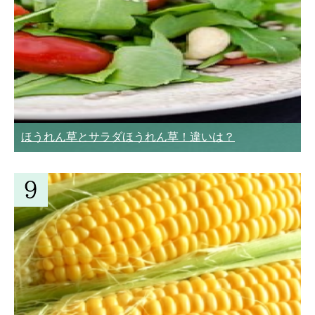
ほうれん草とサラダほうれん草！違いは？