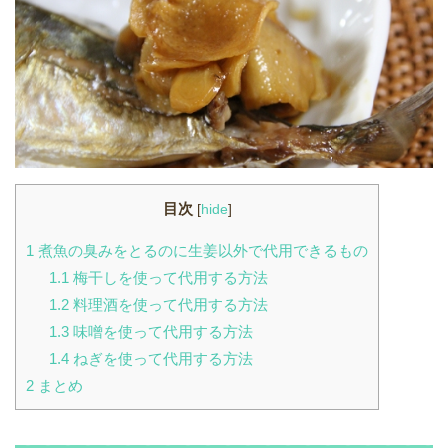
目次
[
hide
]
1
煮魚の臭みをとるのに生姜以外で代用できるもの
1.1
梅干しを使って代用する方法
1.2
料理酒を使って代用する方法
1.3
味噌を使って代用する方法
1.4
ねぎを使って代用する方法
2
まとめ