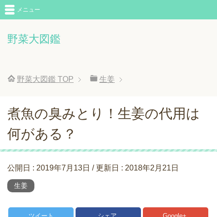
メニュー
野菜大図鑑
野菜大図鑑
TOP
生姜
煮魚の臭みとり！生姜の代用は
何がある？
公開日 :
2019年7月13日
/ 更新日 :
2018年2月21日
生姜
ツイート
シェア
Google+