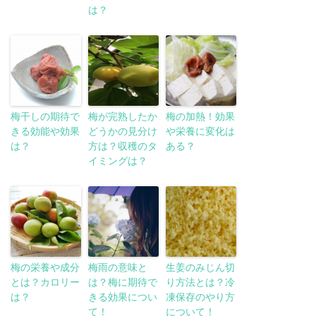
は？
梅干しの期待で
梅が完熟したか
梅の加熱！効果
きる効能や効果
どうかの見分け
や栄養に変化は
は？
方は？収穫のタ
ある？
イミングは？
梅の栄養や成分
梅雨の意味と
生姜のみじん切
とは？カロリー
は？梅に期待で
り方法とは？冷
は？
きる効果につい
凍保存のやり方
て！
について！