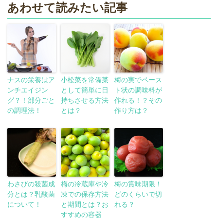
あわせて読みたい記事
ナスの栄養はア
小松菜を常備菜
梅の実でペース
ンチエイジン
として簡単に日
ト状の調味料が
グ？！部分ごと
持ちさせる方法
作れる！？その
の調理法！
とは？
作り方は？
わさびの殺菌成
梅の冷蔵庫や冷
梅の賞味期限！
分とは？乳酸菌
凍での保存方法
どのくらいで切
について！
と期間とは？お
れる？
すすめの容器