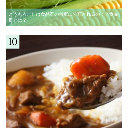
とうもろこしは食品群の何軍に分類されるの！？食品
群とは？