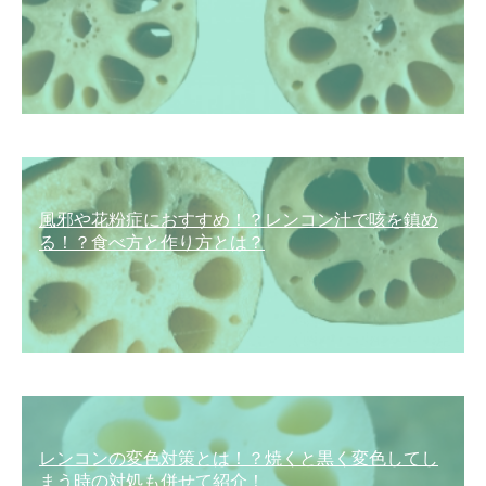
風邪や花粉症におすすめ！？レンコン汁で咳を鎮め
る！？食べ方と作り方とは？
レンコンの変色対策とは！？焼くと黒く変色してし
まう時の対処も併せて紹介！