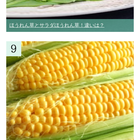
ほうれん草とサラダほうれん草！違いは？