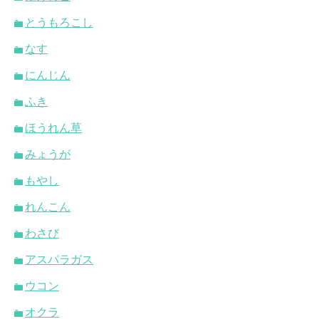
とうもろこし
なす
にんじん
ふき
ほうれん草
みょうが
もやし
れんこん
わさび
アスパラガス
ウコン
オクラ