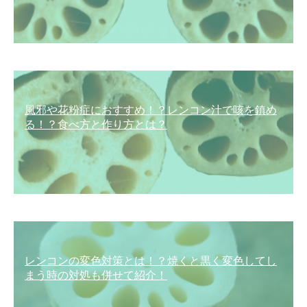
風邪や花粉症におすすめ！？レンコン汁で咳を鎮め
る！？食べ方と作り方とは？
レンコンの変色対策とは！？焼くと黒く変色してし
まう時の対処も併せて紹介！