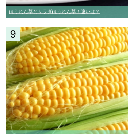
ほうれん草とサラダほうれん草！違いは？