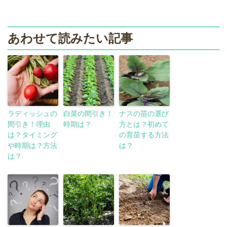
あわせて読みたい記事
ラディッシュの
白菜の間引き！
ナスの苗の選び
間引き！理由
時期は？
方とは？初めて
は？タイミング
の育苗する方法
や時期は？方法
は？
は？