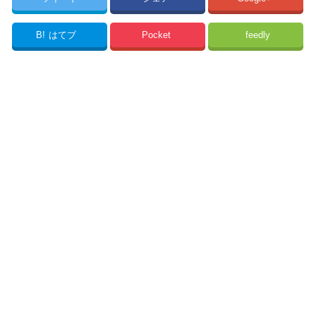
B!
はてブ
Pocket
feedly