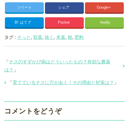
ツイート
シェア
Google+
B!
はてブ
Pocket
feedly
タグ :
そっと
,
双葉
,
抜く
,
本葉
,
根
,
肥料
「
ナスのすずかび病はどういったもの？有効な農薬
は？
」
「
育てているナスに穴があく！その理由と対策は？
」
コメントをどうぞ