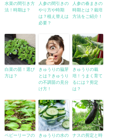
水菜の間引き方
人参の間引きの
人参の春まきの
法！時期は？
やり方や時期
時期とは？栽培
は？植え替えは
方法をご紹介！
必要？
白菜の苗！選び
きゅうりの脇芽
きゅうりの栽
方は？
とは？きゅうり
培！うまく育て
の不調苗の見分
るには？剪定
け方！
は？
ベビーリーフの
きゅうりの水の
ナスの剪定と時