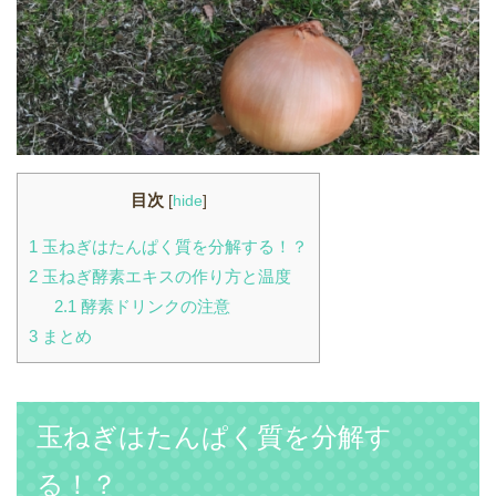
目次
[
hide
]
1
玉ねぎはたんぱく質を分解する！？
2
玉ねぎ酵素エキスの作り方と温度
2.1
酵素ドリンクの注意
3
まとめ
玉ねぎはたんぱく質を分解す
る！？