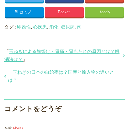
B!
はてブ
Pocket
feedly
タグ :
即効性
,
心疾患
,
消化
,
糖尿病
,
肉
「
玉ねぎによる胸焼け・胃痛・胃もたれの原因とは？解
消法は？
」
「
玉ねぎの日本の自給率は？国産と輸入物の違いと
は？
」
コメントをどうぞ
名前
(必須)