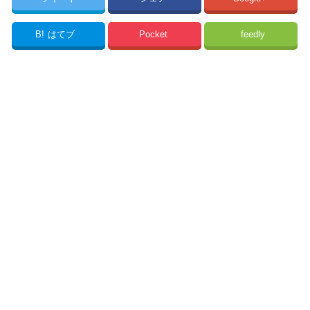
B!
はてブ
Pocket
feedly