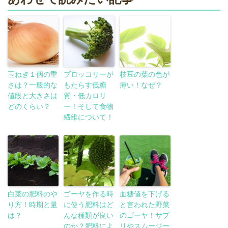
玉ねぎ１個の重
ブロッコリーが
枝豆の葉の色が
さは？一般的な
もたらす低糖
薄い！なぜ？
値段と大きさは
質・低カロリ
どのくらい？
ー！そして食物
繊維について！
白菜の肥料のや
ゴーヤを作る時
血糖値を下げる
り方！時期と量
に使う肥料はど
と言われた野菜
は？
んな種類が良い
のゴーヤ！サプ
のか？肥料によ
リやスムージー