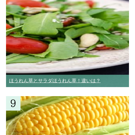
ほうれん草とサラダほうれん草！違いは？