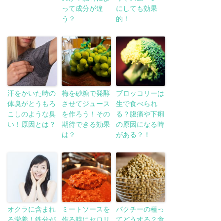
って成分が違
にしても効果
う？
的！
汗をかいた時の
梅を砂糖で発酵
ブロッコリーは
体臭がとうもろ
させてジュース
生で食べられ
こしのような臭
を作ろう！その
る？腹痛や下痢
い！原因とは？
期待できる効果
の原因になる時
は？
がある？！
オクラに含まれ
ミートソースを
パクチーの種っ
る栄養！鉄分が
作る時にセロリ
てどうする？食