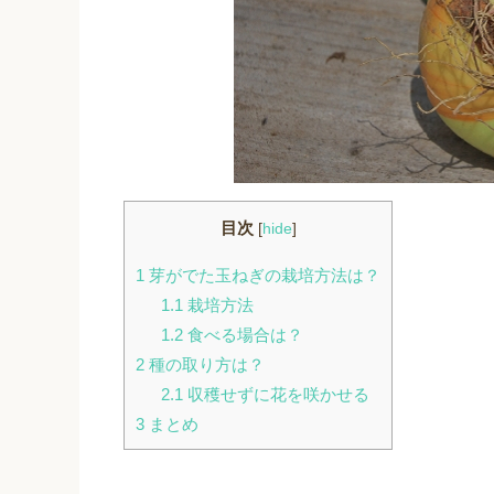
目次
[
hide
]
1
芽がでた玉ねぎの栽培方法は？
1.1
栽培方法
1.2
食べる場合は？
2
種の取り方は？
2.1
収穫せずに花を咲かせる
3
まとめ