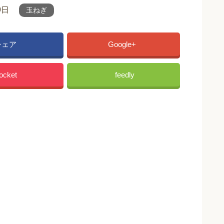
9日
玉ねぎ
シェア
Google+
ocket
feedly