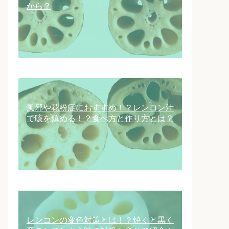
から？
風邪や花粉症におすすめ！？レンコン汁
で咳を鎮める！？食べ方と作り方とは？
レンコンの変色対策とは！？焼くと黒く