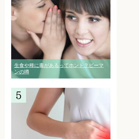
生食や種に毒があるってホント？ピーマ
ンの噂