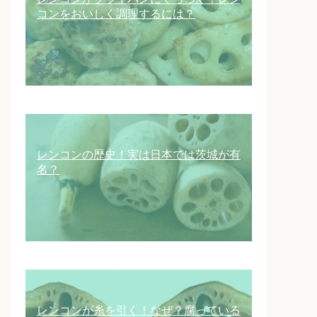
コンをおいしく調理するには？
レンコンの歴史！実は日本では茨城が有
名？
レンコンが糸を引く！なぜ？腐っている