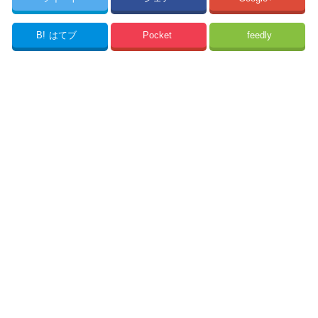
B!
はてブ
Pocket
feedly