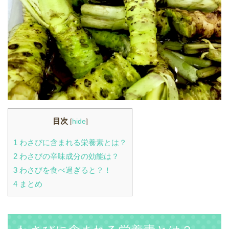
目次
[
hide
]
1
わさびに含まれる栄養素とは？
2
わさびの辛味成分の効能は？
3
わさびを食べ過ぎると？！
4
まとめ