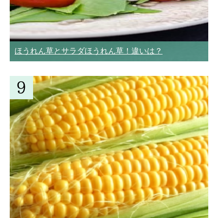
ほうれん草とサラダほうれん草！違いは？