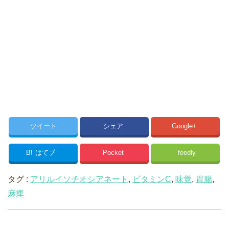
ツイート
シェア
Google+
B!
はてブ
Pocket
feedly
タグ :
アリルイソチオシアネート
,
ビタミンC
,
味覚
,
胃腸
,
麻痺