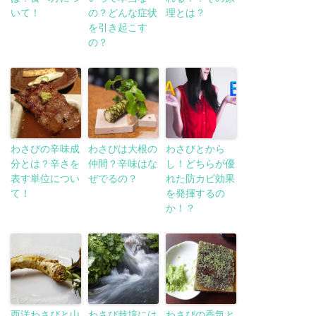
いて！
の？どんな症状
理とは？
を引き起こす
の？
わさびの辛味成
わさびは大根の
わさびとから
分とは？辛さを
仲間？辛味はな
し！どちらが優
表す単位につい
ぜでるの？
れた防カビ効果
て！
を発揮するの
か！？
西洋わさびと山
わさび栽培には
わさびの香気と