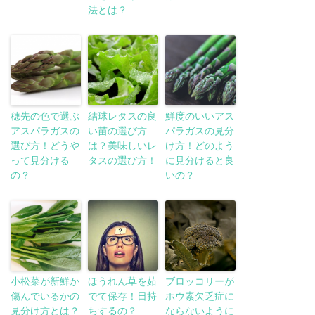
法とは？
穂先の色で選ぶ
結球レタスの良
鮮度のいいアス
アスパラガスの
い苗の選び方
パラガスの見分
選び方！どうや
は？美味しいレ
け方！どのよう
って見分ける
タスの選び方！
に見分けると良
の？
いの？
小松菜が新鮮か
ほうれん草を茹
ブロッコリーが
傷んでいるかの
でて保存！日持
ホウ素欠乏症に
見分け方とは？
ちするの？
ならないように