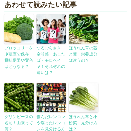
あわせて読みたい記事
ブロッコリーを
つるむらさき・
ほうれん草の茎
冷蔵庫で保存！
空芯菜・あした
と葉！栄養成分
賞味期限や変色
ば・モロヘイ
は違うの？
はどうなる？
ヤ！それぞれの
違いは？
グリンピースの
傷んだレンコン
ほうれん草と小
名前！由来って
や腐ったレンコ
松菜！見分け方
何？
ンを見分ける方
は？