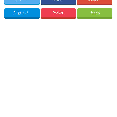
B!
はてブ
Pocket
feedly