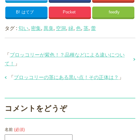
B!
はてブ
Pocket
feedly
タグ :
匂い
,
密集
,
異臭
,
空洞
,
緑
,
色
,
茎
,
蕾
「
ブロッコリーが紫色！？品種などによる違いについ
て！
」
「
ブロッコリーの茎にある黒い点！その正体は？
」
コメントをどうぞ
名前
(必須)