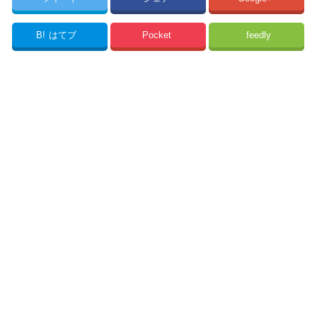
B!
はてブ
Pocket
feedly