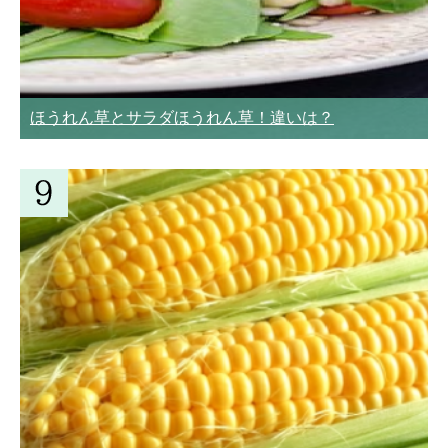
ほうれん草とサラダほうれん草！違いは？