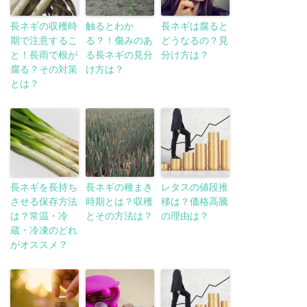
長ネギの収穫時
触るとわか
長ネギは腐ると
期で注意するこ
る？！傷みのあ
どうなるの？見
と！長雨で根が
る長ネギの見分
分け方は？
腐る？その対策
け方は？
とは？
長ネギを長持ち
長ネギの種まき
レタスの値段推
させる保存方法
時期とは？収穫
移は？価格高騰
は？常温・冷
とその方法は？
の理由は？
蔵・冷凍のどれ
がオススメ？