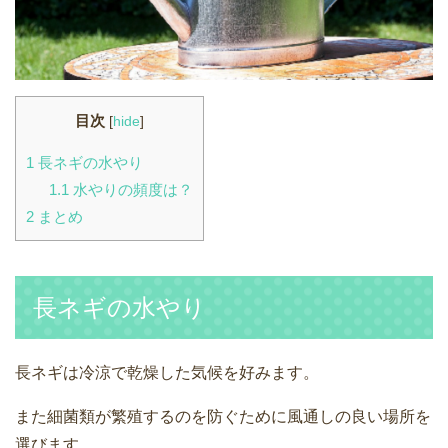
目次
[
hide
]
1
長ネギの水やり
1.1
水やりの頻度は？
2
まとめ
長ネギの水やり
長ネギは冷涼で乾燥した気候を好みます。
また細菌類が繁殖するのを防ぐために風通しの良い場所を
選びます。