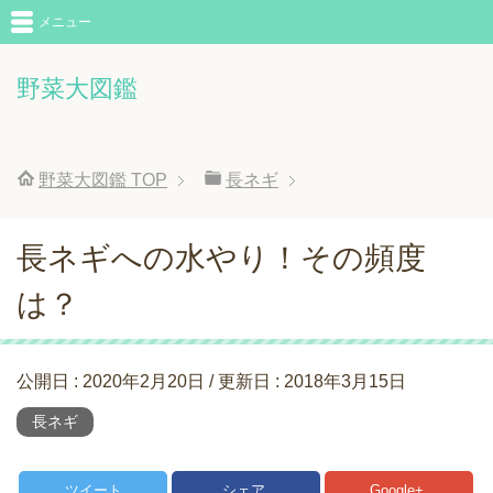
メニュー
野菜大図鑑
野菜大図鑑
TOP
長ネギ
長ネギへの水やり！その頻度
は？
公開日 :
2020年2月20日
/ 更新日 :
2018年3月15日
長ネギ
ツイート
シェア
Google+