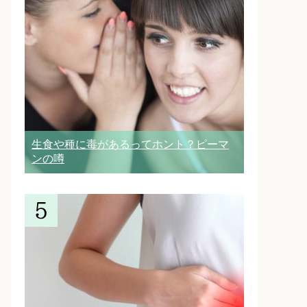
生食や種に毒があるってホント？ピーマ
ンの噂