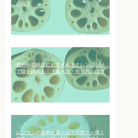
から？
風邪や花粉症におすすめ！？レンコン汁
で咳を鎮める！？食べ方と作り方とは？
レンコンの変色対策とは！？焼くと黒く