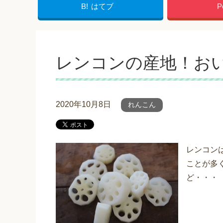
B!
はてブ
P
レンコンの産地！お
2020年10月8日
れんこん
レンコン
ことが多
ど・・・