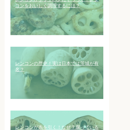
コンをおいしく調理するには？
レンコンの歴史！実は日本では茨城が有
名？
レンコンが糸を引く！なぜ？腐っている