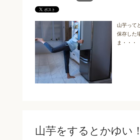
山芋って
保存した
ま・・・
山芋をするとかゆい