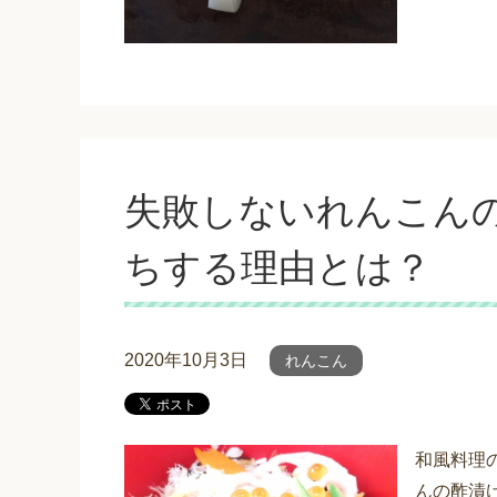
失敗しないれんこん
ちする理由とは？
2020年10月3日
れんこん
和風料理
んの酢漬