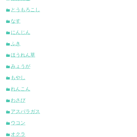
とうもろこし
なす
にんじん
ふき
ほうれん草
みょうが
もやし
れんこん
わさび
アスパラガス
ウコン
オクラ