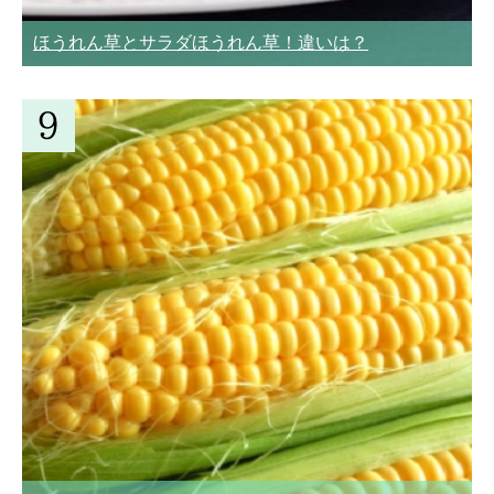
ほうれん草とサラダほうれん草！違いは？