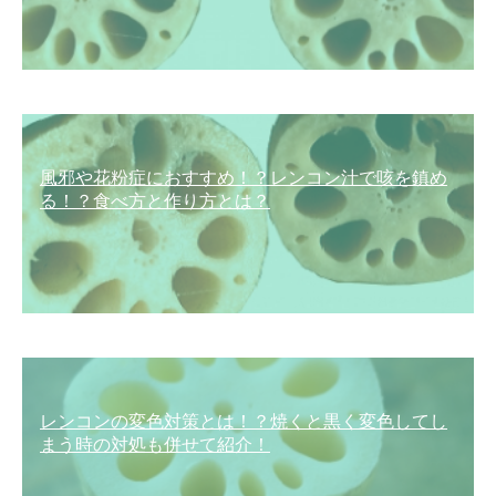
風邪や花粉症におすすめ！？レンコン汁で咳を鎮め
る！？食べ方と作り方とは？
レンコンの変色対策とは！？焼くと黒く変色してし
まう時の対処も併せて紹介！