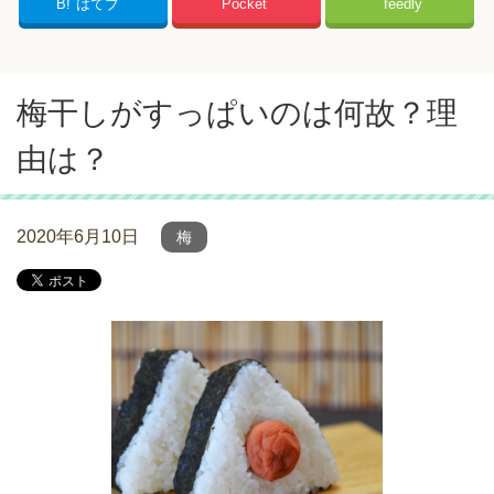
B!
はてブ
Pocket
feedly
梅干しがすっぱいのは何故？理
由は？
2020年6月10日
梅