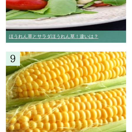
ほうれん草とサラダほうれん草！違いは？