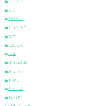
ししとう
しそ
たけのこ
とうもろこし
なす
にんじん
ふき
ほうれん草
みょうが
もやし
れんこん
わさび