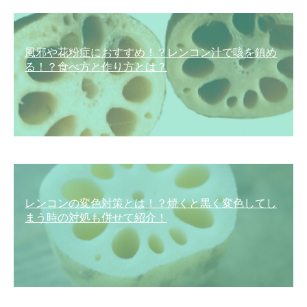
風邪や花粉症におすすめ！？レンコン汁で咳を鎮め
る！？食べ方と作り方とは？
レンコンの変色対策とは！？焼くと黒く変色してし
まう時の対処も併せて紹介！