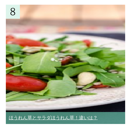
ほうれん草とサラダほうれん草！違いは？