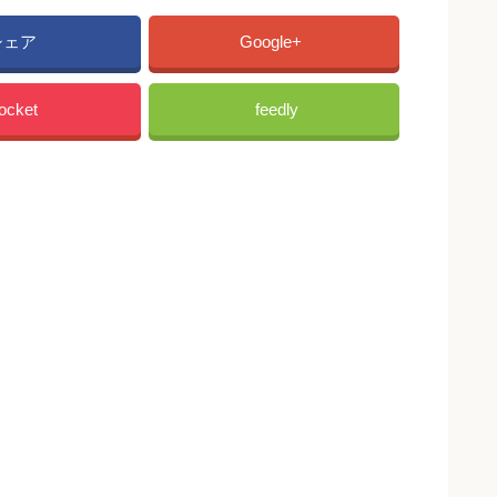
シェア
Google+
ocket
feedly