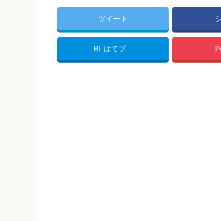
ツイート
B!
はてブ
P