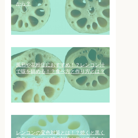
から？
風邪や花粉症におすすめ！？レンコン汁
で咳を鎮める！？食べ方と作り方とは？
レンコンの変色対策とは！？焼くと黒く