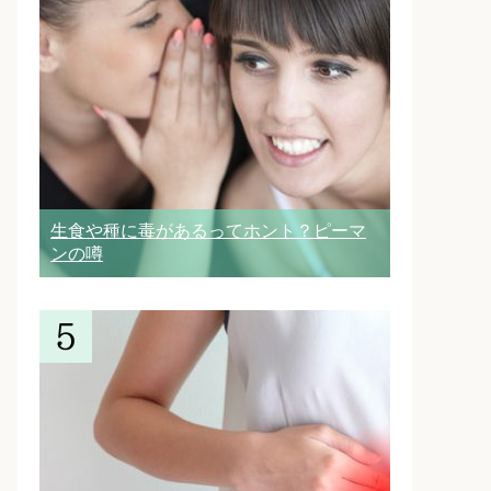
生食や種に毒があるってホント？ピーマ
ンの噂