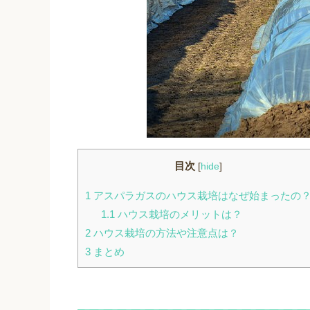
目次
[
hide
]
1
アスパラガスのハウス栽培はなぜ始まったの
1.1
ハウス栽培のメリットは？
2
ハウス栽培の方法や注意点は？
3
まとめ