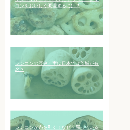
コンをおいしく調理するには？
レンコンの歴史！実は日本では茨城が有
名？
レンコンが糸を引く！なぜ？腐っている