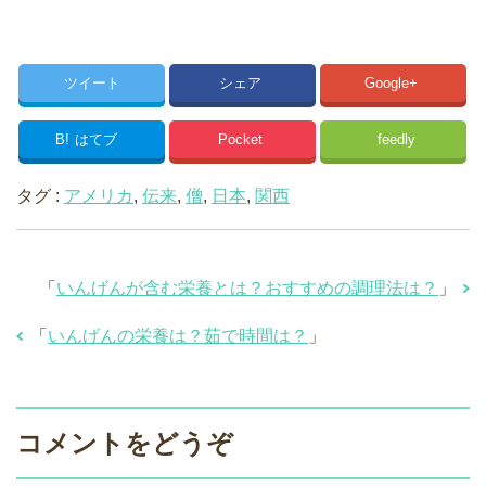
ツイート
シェア
Google+
B!
はてブ
Pocket
feedly
タグ :
アメリカ
,
伝来
,
僧
,
日本
,
関西
「
いんげんが含む栄養とは？おすすめの調理法は？
」
「
いんげんの栄養は？茹で時間は？
」
コメントをどうぞ