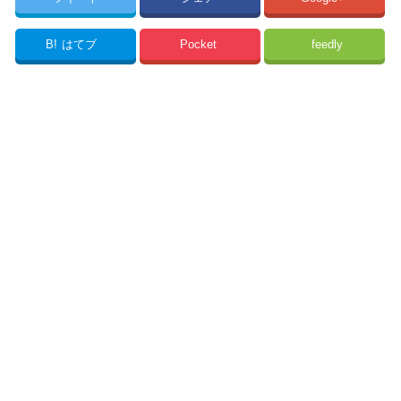
B!
はてブ
Pocket
feedly