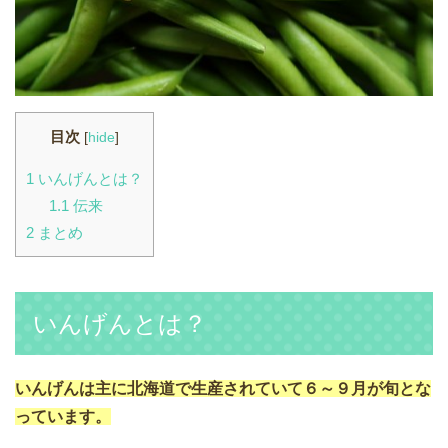
目次
[
hide
]
1
いんげんとは？
1.1
伝来
2
まとめ
いんげんとは？
いんげんは主に北海道で生産されていて６～９月が旬とな
っています。