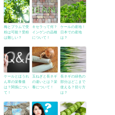
梅とプラムで受
キセラって何？
ケールの産地！
粉は可能？受粉
インゲンの品種
日本での産地
は難しい？
について！
は？
ケールとほうれ
玉ねぎと長ネギ
長ネギの緑色の
ん草の栄養価
の違いとは？栄
部分はどこまで
は？関係につい
養について！
使える？切り方
て！
は？