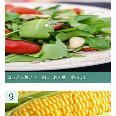
ほうれん草とサラダほうれん草！違いは？