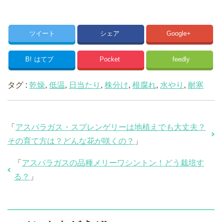
ツイート
シェア
Google+
B!
はてブ
Pocket
feedly
タグ :
乾燥
,
低温
,
日当たり
,
株分け
,
根腐れ
,
水やり
,
耐寒
「
アスパラガス・スプレンゲリーは地植えでも大丈夫？
その育て方は？どんな花が咲くの？
」
「
アスパラガスの品種メリーワシントン！どう栽培す
る？
」