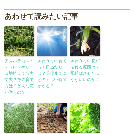
あわせて読みたい記事
アスパラガス・
きゅうりの育て
きゅうりの花が
スプレンゲリー
方！日当たり
枯れる原因は？
は地植えでも大
は？収穫までに
受粉はさせたほ
丈夫？その育て
どのくらい時間
うがいいのか？
方は？どんな花
かかる？
が咲くの？