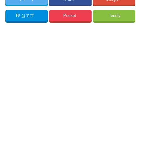
B!
はてブ
Pocket
feedly