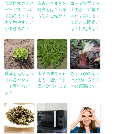
観葉植物のアス
人参の春まきの
ゴーヤを育てる
パラガスについ
時期とは？栽培
上で水・栄養の
て知ろう！挿し
方法をご紹介！
やりすぎによっ
木で増やすこと
て起こる問題と
ができるの？
は？対処法は？
香草とも呼ばれ
水菜の成長が止
みょうがの葉っ
ているパクチ
まる！遅い！原
ぱが枯れる！？
ー！育て方と
因と対策とは？
その原因は？
は？