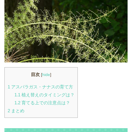
目次
[
hide
]
1
アスパラガス・ナナスの育て方
1.1
植え替えのタイミングは？
1.2
育てる上での注意点は？
2
まとめ