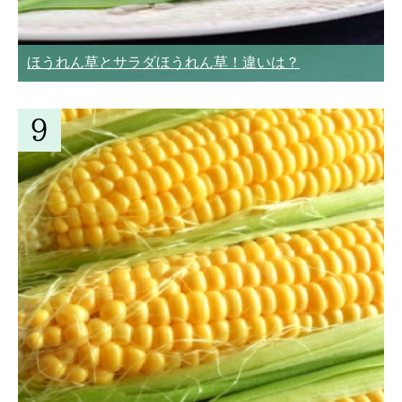
ほうれん草とサラダほうれん草！違いは？