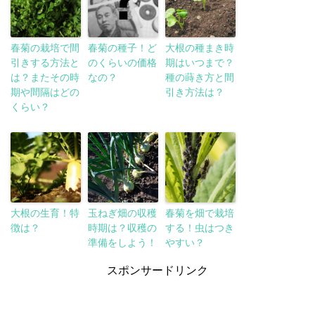
春菊の栽培で間
春菊の種子！ど
大根の種まき時
引きする方法と
のくらいの価格
期はいつまで？
は？またその時
なの？
種の蒔き方と間
期や間隔はどの
引き方法は？
くらい？
大根の生育！特
玉ねぎ畑の収穫
春菊を畑で栽培
徴は？
時期は？収穫の
する！虫はつき
準備をしよう！
やすい？
スポンサードリンク