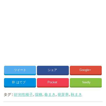
ツイート
シェア
Google+
B!
はてブ
Pocket
feedly
タグ :
好光性種子
,
採種
,
春まき
,
発芽率
,
秋まき