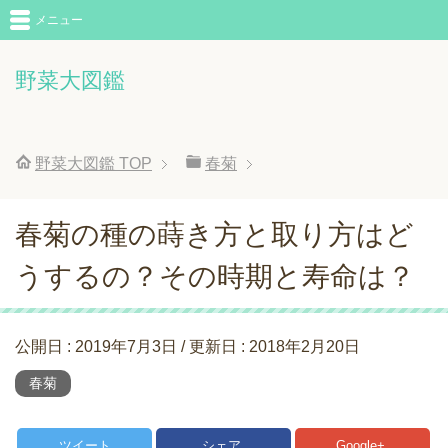
メニュー
野菜大図鑑
野菜大図鑑
TOP
春菊
春菊の種の蒔き方と取り方はど
うするの？その時期と寿命は？
公開日 :
2019年7月3日
/ 更新日 :
2018年2月20日
春菊
ツイート
シェア
Google+