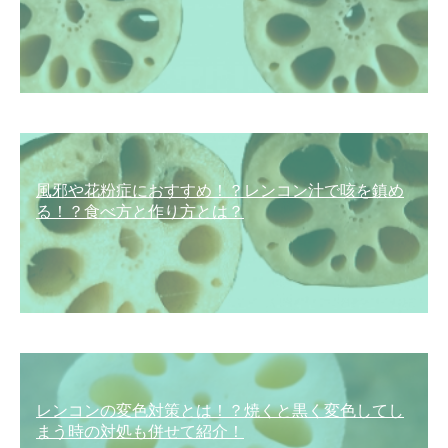
風邪や花粉症におすすめ！？レンコン汁で咳を鎮め
る！？食べ方と作り方とは？
レンコンの変色対策とは！？焼くと黒く変色してし
まう時の対処も併せて紹介！