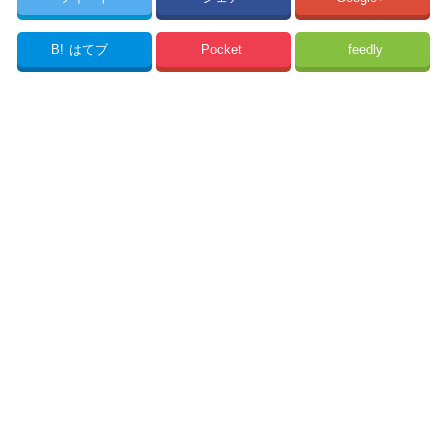
B!
はてブ
Pocket
feedly