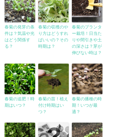
春菊の発芽の条
春菊の収穫のや
春菊のプランタ
件は？気温や光
り方はどうすれ
ー栽培！日当た
はどう関係す
ばいいの？その
りや間引きや土
る？
時期は？
の深さは？芽が
伸びない時は？
春菊の追肥！時
春菊の苗！植え
春菊の播種の時
期はいつ？
付け時期はい
期！いつが最
つ？
適？