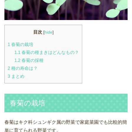
目次
[
hide
]
1
春菊の栽培
1.1
春菊の種まきはどんなもの？
1.2
春菊の採種
2
種の寿命は？
3
まとめ
春菊の栽培
春菊はキク科シュンギク属の野菜で家庭菜園でも比較的簡
単に育てられる野菜です。