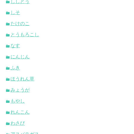
ししとう
しそ
たけのこ
とうもろこし
なす
にんじん
ふき
ほうれん草
みょうが
もやし
れんこん
わさび