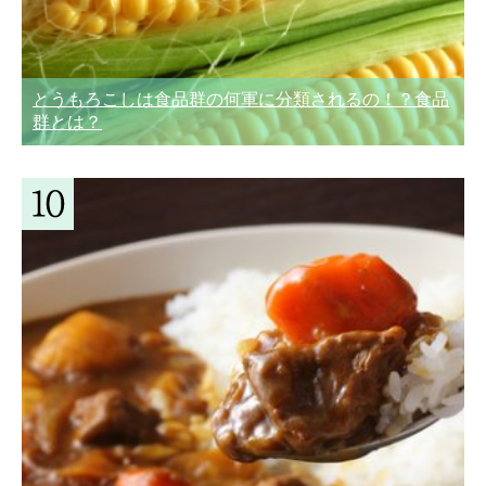
とうもろこしは食品群の何軍に分類されるの！？食品
群とは？