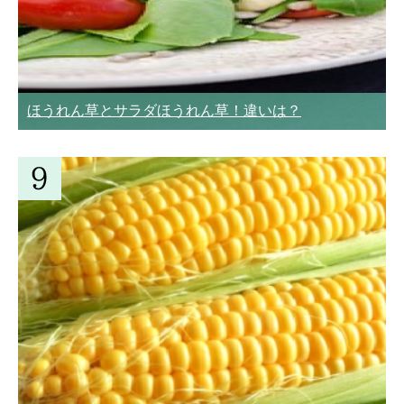
ほうれん草とサラダほうれん草！違いは？