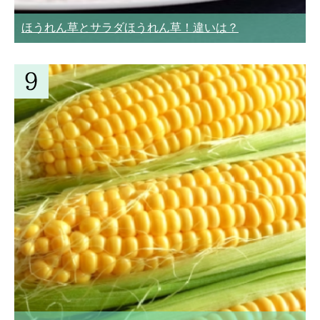
ほうれん草とサラダほうれん草！違いは？