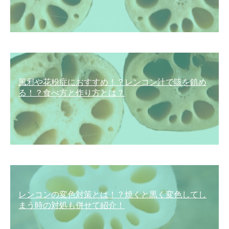
風邪や花粉症におすすめ！？レンコン汁で咳を鎮め
る！？食べ方と作り方とは？
レンコンの変色対策とは！？焼くと黒く変色してし
まう時の対処も併せて紹介！