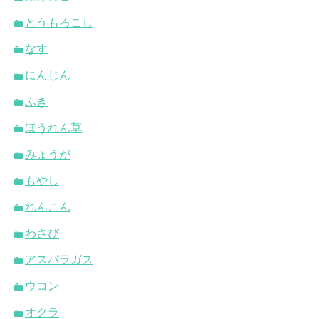
とうもろこし
なす
にんじん
ふき
ほうれん草
みょうが
もやし
れんこん
わさび
アスパラガス
ウコン
オクラ