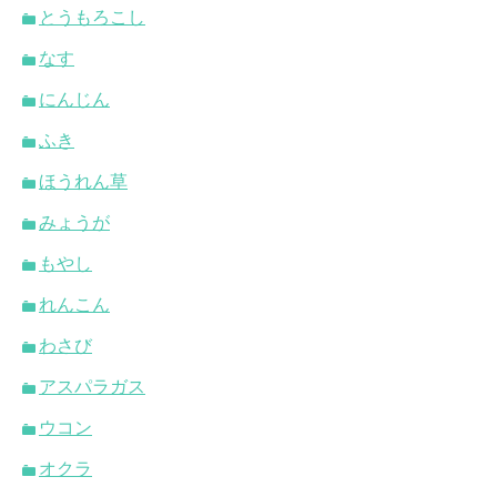
とうもろこし
なす
にんじん
ふき
ほうれん草
みょうが
もやし
れんこん
わさび
アスパラガス
ウコン
オクラ