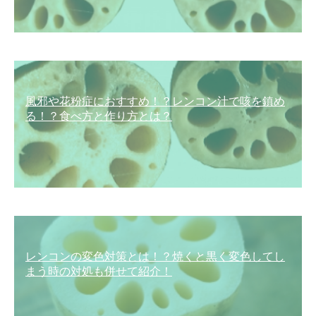
風邪や花粉症におすすめ！？レンコン汁で咳を鎮め
る！？食べ方と作り方とは？
レンコンの変色対策とは！？焼くと黒く変色してし
まう時の対処も併せて紹介！