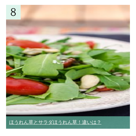
ほうれん草とサラダほうれん草！違いは？