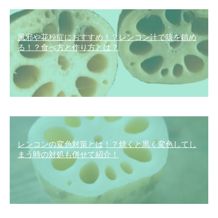
風邪や花粉症におすすめ！？レンコン汁で咳を鎮め
る！？食べ方と作り方とは？
レンコンの変色対策とは！？焼くと黒く変色してし
まう時の対処も併せて紹介！