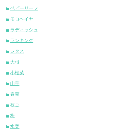
ベビーリーフ
モロヘイヤ
ラディッシュ
ランキング
レタス
大根
小松菜
山芋
春菊
枝豆
梅
水菜