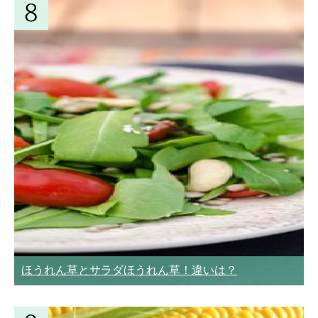
ほうれん草とサラダほうれん草！違いは？