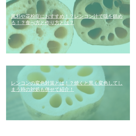
風邪や花粉症におすすめ！？レンコン汁で咳を鎮め
る！？食べ方と作り方とは？
レンコンの変色対策とは！？焼くと黒く変色してし
まう時の対処も併せて紹介！