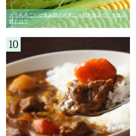
とうもろこしは食品群の何軍に分類されるの！？食品
群とは？