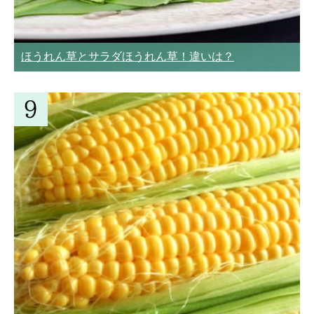
ほうれん草とサラダほうれん草！違いは？