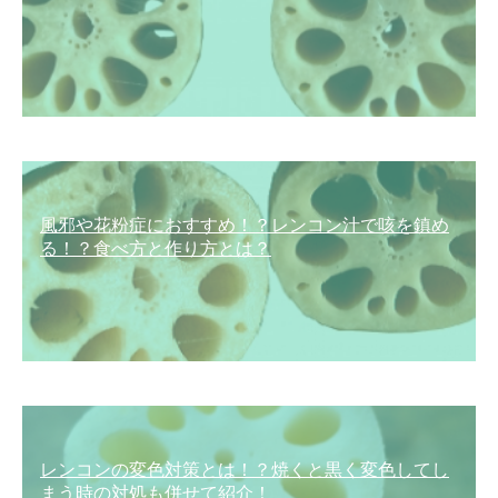
風邪や花粉症におすすめ！？レンコン汁で咳を鎮め
る！？食べ方と作り方とは？
レンコンの変色対策とは！？焼くと黒く変色してし
まう時の対処も併せて紹介！