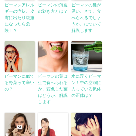
ピーマンアレル
ピーマンの薄皮
ピーマンの種が
ギーの症状、皮
の剥き方とは？
黒い、さて、食
膚に出たり腹痛
べられるでしょ
になったら危
うか、について
険！？
解説します
ピーマンに似て
ピーマンの葉は
水に浮くピーマ
る野菜って辛い
生で食べられる
ン！中の空洞に
の？
か、変色した葉
入っている気体
はどうか、解説
の正体は？
します