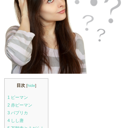
目次
[
hide
]
1
ピーマン
2
赤ピーマン
3
パプリカ
4
しし唐