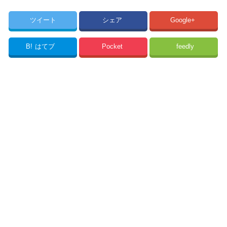
ツイート
シェア
Google+
B!
はてブ
Pocket
feedly