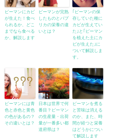
ピーマンにカビ
ピーマンが完熟
｢ピーマンの保
が生えた！食べ
したものとパプ
存していた種に
られるか、どこ
リカの栄養の違
カビが生えてい
までなら食べる
いとは？
た｣と｢ピーマン
か、解説します
を植えた土にカ
ビが生えた｣に
ついて解説しま
す。
ピーマンには青
日本は世界で何
ピーマンを煮る
色と赤色と黄色
番目？ピーマン
と苦味は消える
の色があるの？
の生産量・出荷
のか、また、時
その違いとは？
量が一番多い都
間が経つと栄養
道府県は？
はどうかについ
て解説します