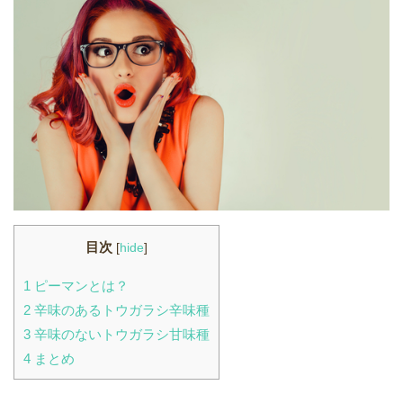
目次
[
hide
]
1
ピーマンとは？
2
辛味のあるトウガラシ辛味種
3
辛味のないトウガラシ甘味種
4
まとめ