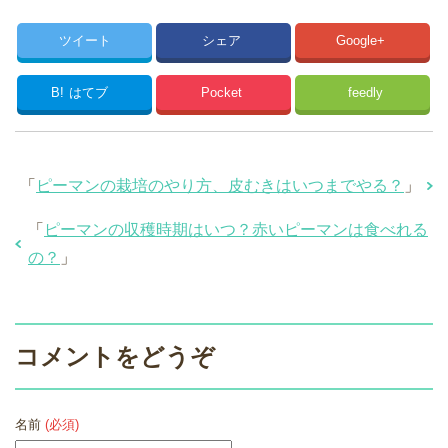
ツイート
シェア
Google+
B!
はてブ
Pocket
feedly
「
ピーマンの栽培のやり方、皮むきはいつまでやる？
」
「
ピーマンの収穫時期はいつ？赤いピーマンは食べれる
の？
」
コメントをどうぞ
名前
(必須)