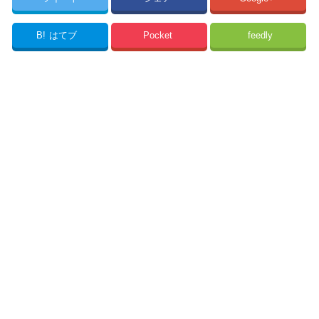
B!
はてブ
Pocket
feedly