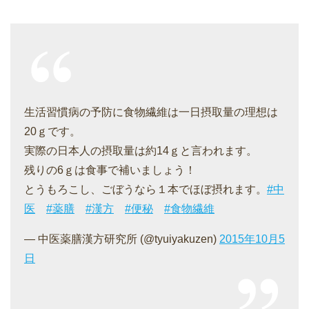
生活習慣病の予防に食物繊維は一日摂取量の理想は
20ｇです。
実際の日本人の摂取量は約14ｇと言われます。
残りの6ｇは食事で補いましょう！
とうもろこし、ごぼうなら１本でほぼ摂れます。
#中
医
#薬膳
#漢方
#便秘
#食物繊維
— 中医薬膳漢方研究所 (@tyuiyakuzen)
2015年10月5
日