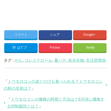
ツイート
シェア
Google+
B!
はてブ
Pocket
feedly
タグ :
がん
,
コレステロール
,
夏バテ
,
炭水化物
,
生活習慣病
「
トウモロコシの皮とひげも食べられる？トウモロコシ
の粉の名前は？
」
「
トウモロコシの播種の時期と方法は？8月頃に播種す
る抑制栽培とは？
」