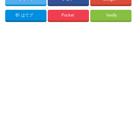
B!
はてブ
Pocket
feedly