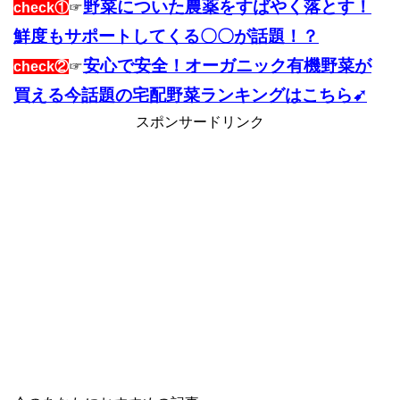
野菜についた農薬をすばやく落とす！
check①
☞
鮮度もサポートしてくる〇〇が話題！？
安心で安全！オーガニック有機野菜が
check②
☞
買える今話題の宅配野菜ランキングはこちら➹
スポンサードリンク