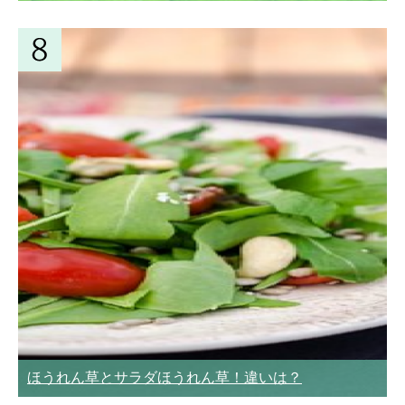
ほうれん草とサラダほうれん草！違いは？