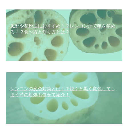
風邪や花粉症におすすめ！？レンコン汁で咳を鎮め
る！？食べ方と作り方とは？
レンコンの変色対策とは！？焼くと黒く変色してし
まう時の対処も併せて紹介！