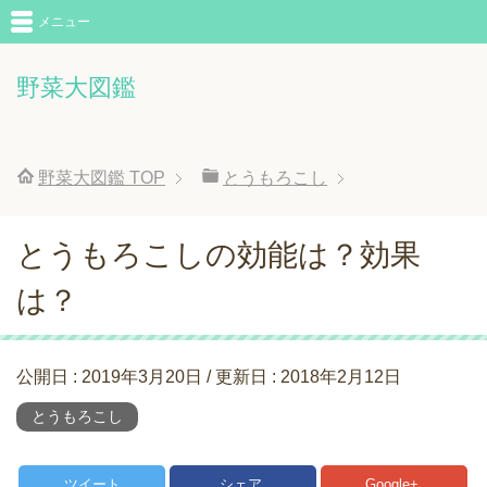
メニュー
野菜大図鑑
野菜大図鑑
TOP
とうもろこし
とうもろこしの効能は？効果
は？
公開日 :
2019年3月20日
/ 更新日 :
2018年2月12日
とうもろこし
ツイート
シェア
Google+