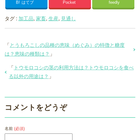
B!
はてブ
Pocket
feedly
タグ :
加工品
,
家畜
,
生産
,
見通し
「
とうもろこしの品種の恵味（めぐみ）の特徴と糖度
は？恵味の種類は？
」
「
トウモロコシの茎の利用方法は？トウモロコシを食べ
る以外の用途は？
」
コメントをどうぞ
名前
(必須)