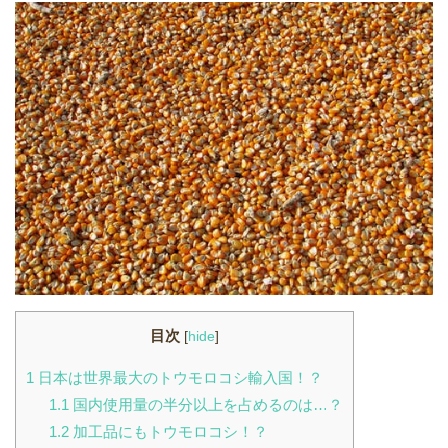
目次
[
hide
]
1
日本は世界最大のトウモロコシ輸入国！？
1.1
国内使用量の半分以上を占めるのは…？
1.2
加工品にもトウモロコシ！？