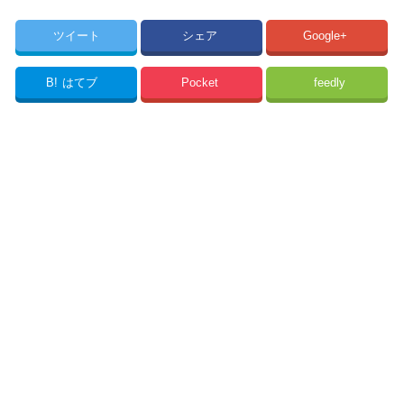
ツイート
シェア
Google+
B!
はてブ
Pocket
feedly