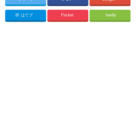
B!
はてブ
Pocket
feedly