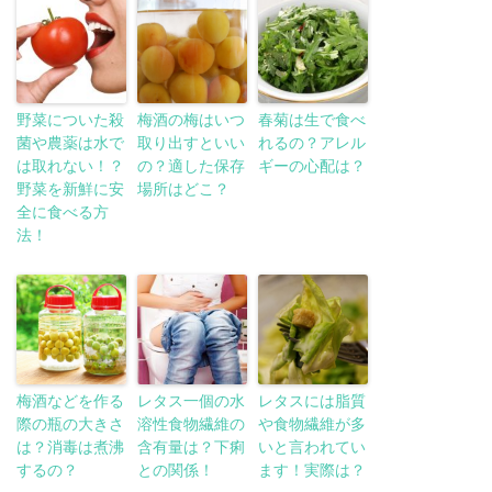
野菜についた殺
梅酒の梅はいつ
春菊は生で食べ
菌や農薬は水で
取り出すといい
れるの？アレル
は取れない！？
の？適した保存
ギーの心配は？
野菜を新鮮に安
場所はどこ？
全に食べる方
法！
梅酒などを作る
レタス一個の水
レタスには脂質
際の瓶の大きさ
溶性食物繊維の
や食物繊維が多
は？消毒は煮沸
含有量は？下痢
いと言われてい
するの？
との関係！
ます！実際は？