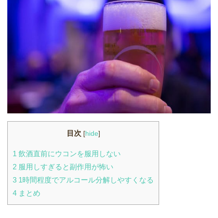
目次
[
hide
]
1
飲酒直前にウコンを服用しない
2
服用しすぎると副作用が怖い
3
1時間程度でアルコール分解しやすくなる
4
まとめ