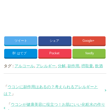
ツイート
シェア
Google+
B!
はてブ
Pocket
feedly
タグ :
アルコール
,
アレルギー
,
分解
,
副作用
,
摂取量
,
飲酒
「
ウコンに副作用はあるの？考えられるアレルギーと
は？
」
「
ウコンが健康美容に役立つ！お肌にいい化粧水の作り