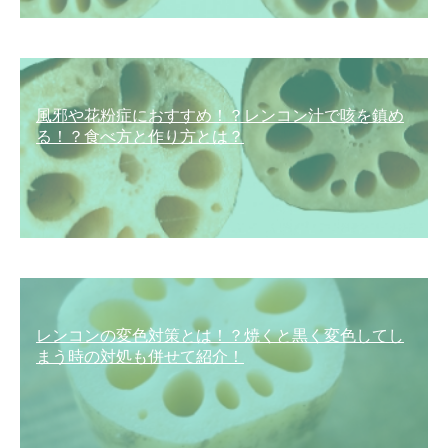
風邪や花粉症におすすめ！？レンコン汁で咳を鎮め
る！？食べ方と作り方とは？
レンコンの変色対策とは！？焼くと黒く変色してし
まう時の対処も併せて紹介！