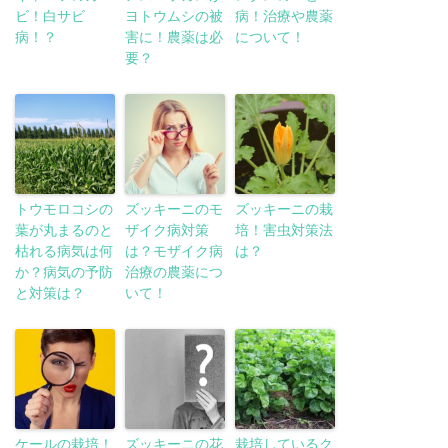
ビ！白サビ
ヨトウムシの被
病！治療や農薬
病！？
害に！農薬は必
について！
要？
トウモロコシの
ズッキーニのモ
ズッキーニの栽
葉が丸まるのと
ザイク病対策
培！害虫対策法
枯れる病気は何
は？モザイク病
は？
か？病気の予防
治療の農薬につ
と対策は？
いて！
ケールの栽培！
ズッキーニの花
栽培しているク