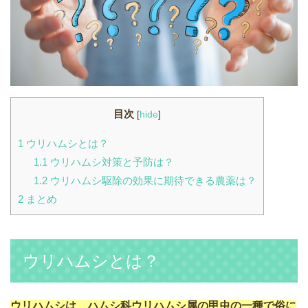
目次
[
hide
]
1
ウリハムシとは？
1.1
ウリハムシ対策と予防は？
1.2
ウリハムシ駆除の効果に期待できる農薬は？
2
まとめ
ウリハムシとは？
ウリハムシは、ハムシ科ウリハムシ属の甲虫の一種で俗に