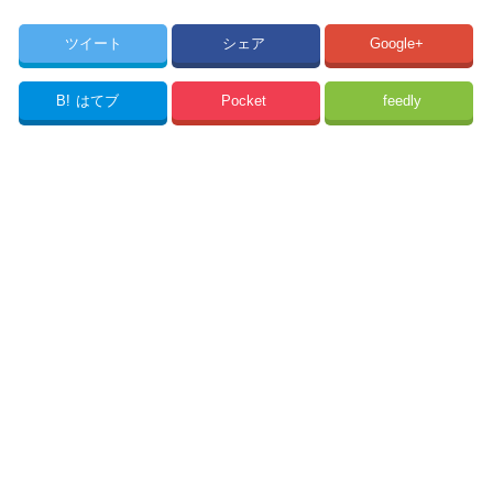
ツイート
シェア
Google+
B!
はてブ
Pocket
feedly