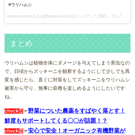
#ウリハムシ
botesumomoさん(@botesumomo)がシェアした投稿 –
2017 8月 6 5:37午前 PDT
まとめ
ウリハムシは植物全体にダメージを与えてしまう害虫なの
で、日頃からズッキーニを観察するようにして少しでも異
変を感じたら、直ぐに対策をしてズッキーニをウリハムシ
被害から守り、無事に収穫を楽しめるようにしたいです
ね。
野菜についた農薬をすばやく落とす！
check①
☞
鮮度もサポートしてくる〇〇が話題！？
安心で安全！オーガニック有機野菜が
check②
☞