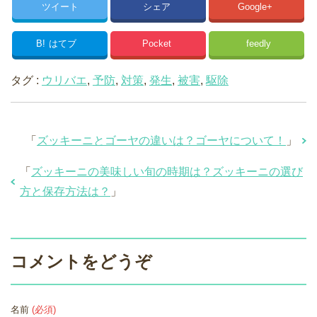
ツイート
シェア
Google+
B!
はてブ
Pocket
feedly
タグ :
ウリバエ
,
予防
,
対策
,
発生
,
被害
,
駆除
「
ズッキーニとゴーヤの違いは？ゴーヤについて！
」
「
ズッキーニの美味しい旬の時期は？ズッキーニの選び
方と保存方法は？
」
コメントをどうぞ
名前
(必須)