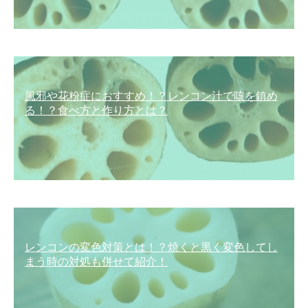
風邪や花粉症におすすめ！？レンコン汁で咳を鎮め
る！？食べ方と作り方とは？
レンコンの変色対策とは！？焼くと黒く変色してし
まう時の対処も併せて紹介！