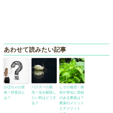
あわせて読みたい記事
かぼちゃの疫
パクチーの栽
しその栽培！病
病！対策法と
培！虫を駆除し
気や害虫に登録
は？
たい時はどうす
のある農薬は？
る？
農薬のメリット
とデメリット