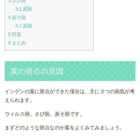
3
さび病
3.1
原因
4
炭そ病
4.1
原因
5
対策
6
まとめ
葉の斑点の原因
インゲンの葉に斑点ができた場合は、主に３つの病気が考
えられます。
ウィルス病、さび病、炭そ病です。
まずどのような斑点なのか葉をよくみてみましょう。