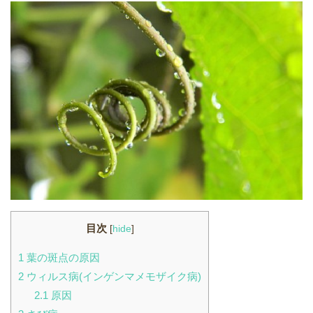
目次
[
hide
]
1
葉の斑点の原因
2
ウィルス病(インゲンマメモザイク病)
2.1
原因