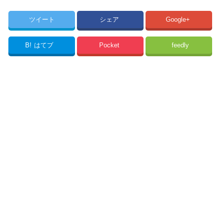
ツイート
シェア
Google+
B!
はてブ
Pocket
feedly