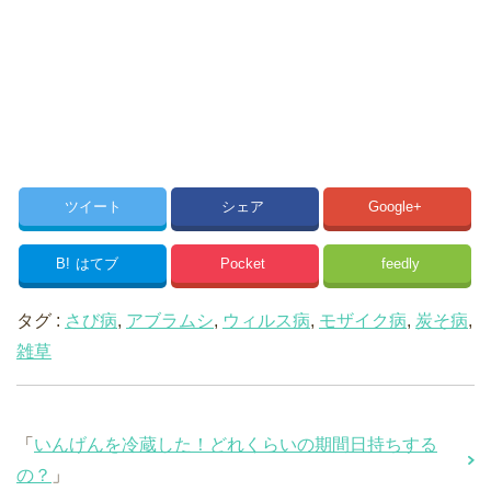
ツイート
シェア
Google+
B!
はてブ
Pocket
feedly
タグ :
さび病
,
アブラムシ
,
ウィルス病
,
モザイク病
,
炭そ病
,
雑草
「
いんげんを冷蔵した！どれくらいの期間日持ちする
の？
」