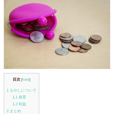
目次
[
hide
]
1
もやしについて
1.1
発育
1.2
利益
2
まとめ