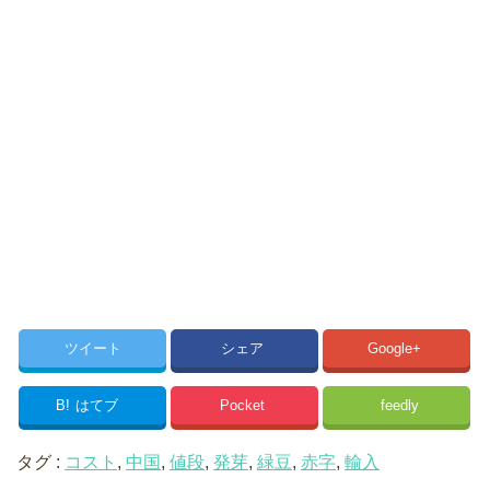
ツイート
シェア
Google+
B!
はてブ
Pocket
feedly
タグ :
コスト
,
中国
,
値段
,
発芽
,
緑豆
,
赤字
,
輸入