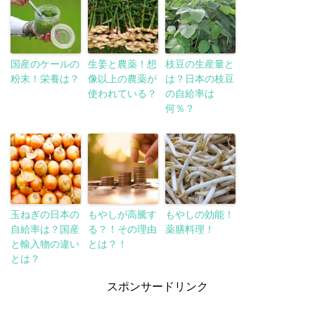
国産のケールの
生姜と農薬！想
枝豆の生産量と
粉末！栄養は？
像以上の農薬が
は？日本の枝豆
使われている？
の自給率は
何％？
玉ねぎの日本の
もやしが高騰す
もやしの効能！
自給率は？国産
る？！その理由
薬膳料理！
と輸入物の違い
とは？！
とは？
スポンサードリンク