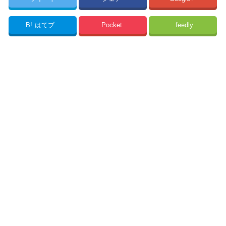
B!
はてブ
Pocket
feedly