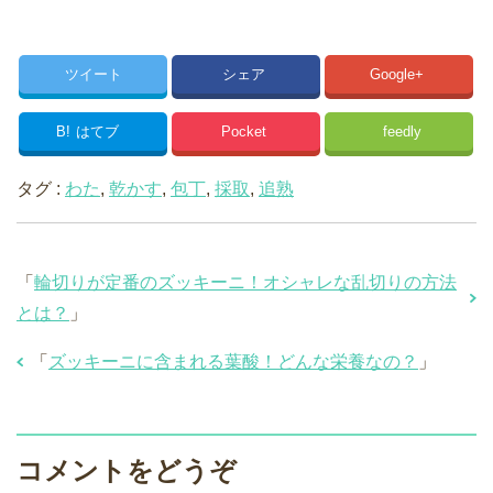
ツイート
シェア
Google+
B!
はてブ
Pocket
feedly
タグ :
わた
,
乾かす
,
包丁
,
採取
,
追熟
「
輪切りが定番のズッキーニ！オシャレな乱切りの方法
とは？
」
「
ズッキーニに含まれる葉酸！どんな栄養なの？
」
コメントをどうぞ