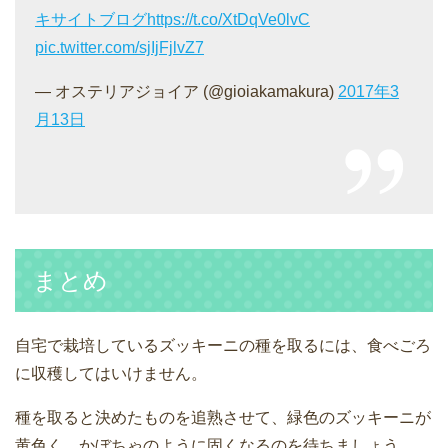
キサイトブログ
https://t.co/XtDqVe0lvC
pic.twitter.com/sjIjFjlvZ7
— オステリアジョイア (@gioiakamakura)
2017年3
月13日
まとめ
自宅で栽培しているズッキーニの種を取るには、食べごろ
に収穫してはいけません。
種を取ると決めたものを追熟させて、緑色のズッキーニが
黄色く、かぼちゃのように固くなるのを待ちましょう。