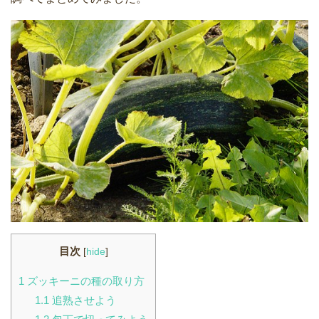
目次
[
hide
]
1
ズッキーニの種の取り方
1.1
追熟させよう