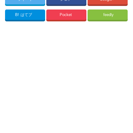
B!
はてブ
Pocket
feedly