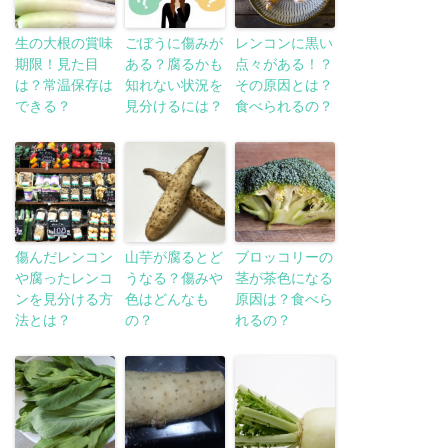
生の大根の賞味
ごぼうに傷みが
レンコンに黒い
期限！見た目
ある？腐るかも
点々がある！？
は？常温保存は
知れない状況を
その原因とは？
できる？
見分けるには？
食べられるの？
傷んだレンコン
山芋が腐るとど
ブロッコリーの
や腐ったレンコ
うなる？傷みや
茎が茶色になる
ンを見分ける方
色はどんなも
原因は？食べら
法とは？
の？
れるの？