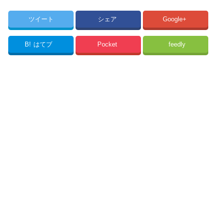
ツイート
シェア
Google+
B!
はてブ
Pocket
feedly