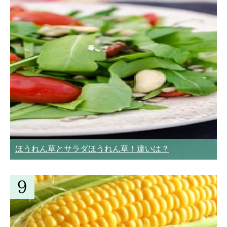
ほうれん草とサラダほうれん草！違いは？