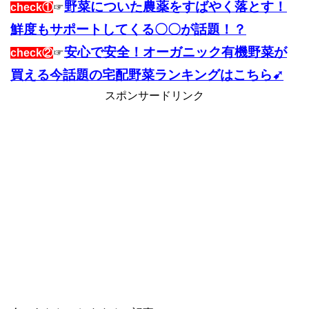
野菜についた農薬をすばやく落とす！
check①
☞
鮮度もサポートしてくる〇〇が話題！？
安心で安全！オーガニック有機野菜が
check②
☞
買える今話題の宅配野菜ランキングはこちら➹
スポンサードリンク