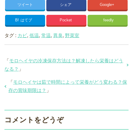
ツイート
シェア
Google+
B!
はてブ
Pocket
feedly
タグ :
カビ
,
低温
,
常温
,
異臭
,
野菜室
「
モロヘイヤの冷凍保存方法は？解凍したら栄養はどう
なる？
」
「
モロヘイヤは茹で時間によって栄養がどう変わる？保
存の賞味期限は？
」
コメントをどうぞ