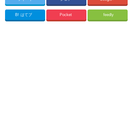
B!
はてブ
Pocket
feedly