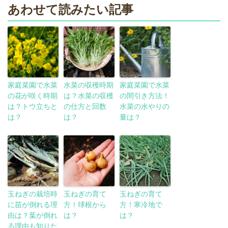
あわせて読みたい記事
家庭菜園で水菜
水菜の収穫時期
家庭菜園で水菜
の花が咲く時期
は？水菜の収穫
の間引き方法！
は？トウ立ちと
の仕方と回数
水菜の水やりの
は？
は？
量は？
玉ねぎの栽培時
玉ねぎの育て
玉ねぎの育て
に苗が倒れる理
方！球根から
方！寒冷地で
由は？葉が倒れ
は？
は？
る理由も知りた