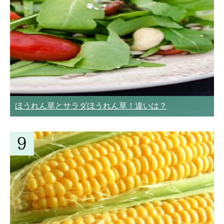
ほうれん草とサラダほうれん草！違いは？