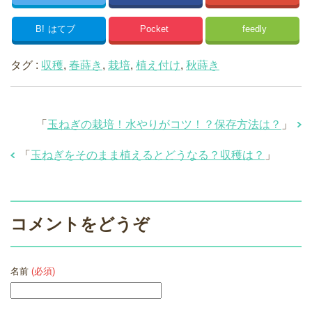
B!
はてブ
Pocket
feedly
タグ :
収穫
,
春蒔き
,
栽培
,
植え付け
,
秋蒔き
「
玉ねぎの栽培！水やりがコツ！？保存方法は？
」
「
玉ねぎをそのまま植えるとどうなる？収穫は？
」
コメントをどうぞ
名前
(必須)