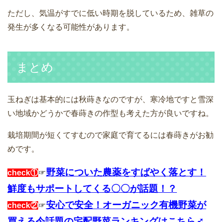
ただし、気温がすでに低い時期を脱しているため、雑草の
発生が多くなる可能性があります。
まとめ
玉ねぎは基本的には秋蒔きなのですが、寒冷地ですと雪深
い地域かどうかで春蒔きの作型も考えた方が良いですね。
栽培期間が短くてすむので家庭で育てるには春蒔きがお勧
めです。
野菜についた農薬をすばやく落とす！
check①
☞
鮮度もサポートしてくる〇〇が話題！？
安心で安全！オーガニック有機野菜が
check②
☞
買える今話題の宅配野菜ランキングはこちら➹