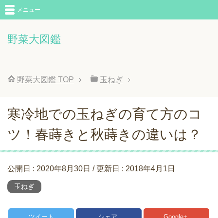
メニュー
野菜大図鑑
野菜大図鑑
TOP
玉ねぎ
寒冷地での玉ねぎの育て方のコ
ツ！春蒔きと秋蒔きの違いは？
公開日 :
2020年8月30日
/ 更新日 :
2018年4月1日
玉ねぎ
ツイート
シェア
Google+