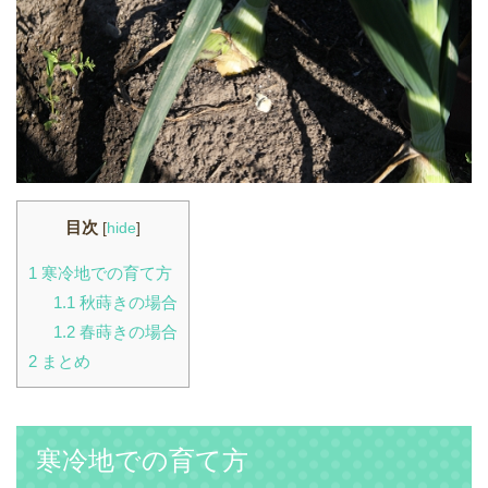
目次
[
hide
]
1
寒冷地での育て方
1.1
秋蒔きの場合
1.2
春蒔きの場合
2
まとめ
寒冷地での育て方