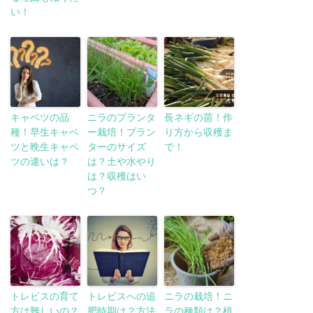
い！
キャベツの品
ニラのプランタ
長ネギの苗！作
種！早生キャベ
ー栽培！プラン
り方から収穫ま
ツと晩生キャベ
ターのサイズ
で！
ツの違いは？
は？土や水やり
は？収穫はい
つ？
トレビスの育て
トレビスへの追
ニラの栽培！ニ
方は難しいの？
肥時期は？方法
ラの種類は？植