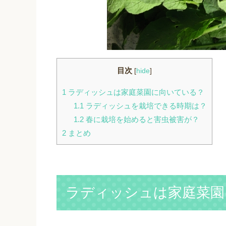
目次
[
hide
]
1
ラディッシュは家庭菜園に向いている？
1.1
ラディッシュを栽培できる時期は？
1.2
春に栽培を始めると害虫被害が？
2
まとめ
ラディッシュは家庭菜園