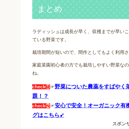
まとめ
ラディッシュは成長が早く、収穫までが早いこ
ている野菜です。
栽培期間が短いので、間作としてもよく利用さ
家庭菜園初心者の方でも栽培しやすい野菜なの
ね。
野菜についた農薬をすばやく
check①
☞
題！？
安心で安全！オーガニック有
check②
☞
グはこちら➹
スポン