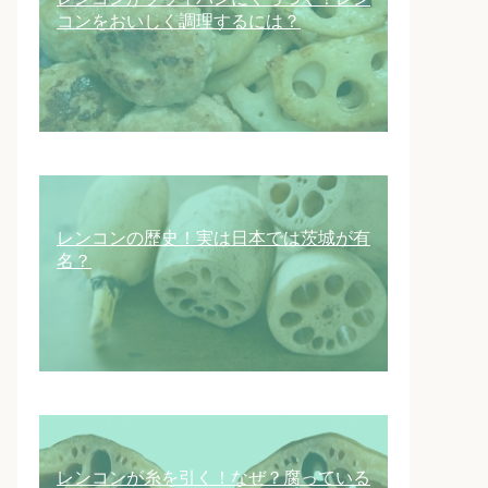
コンをおいしく調理するには？
レンコンの歴史！実は日本では茨城が有
名？
レンコンが糸を引く！なぜ？腐っている