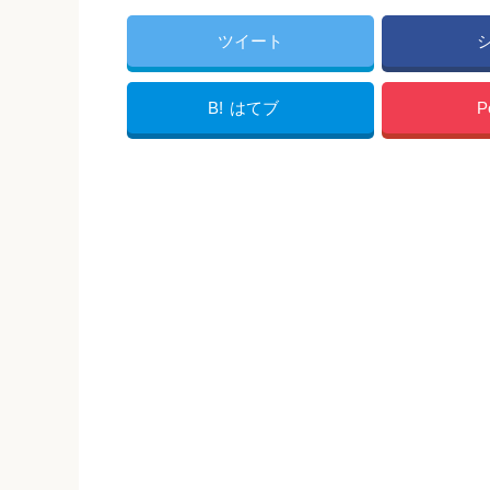
ツイート
B!
はてブ
P