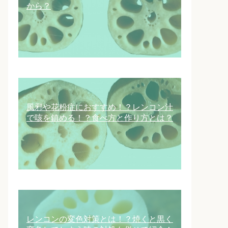
から？
風邪や花粉症におすすめ！？レンコン汁
で咳を鎮める！？食べ方と作り方とは？
レンコンの変色対策とは！？焼くと黒く