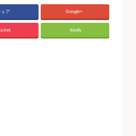
シェア
Google+
ocket
feedly