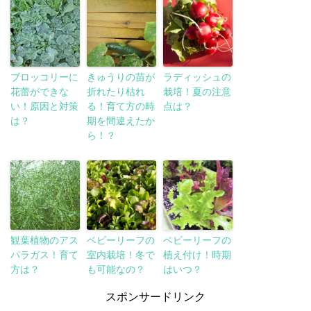
ブロッコリーに
きゅうりの苗が
ラディッシュの
花蕾ができな
折れたり枯れ
栽培！夏の注意
い！原因と対策
る！育て方の時
点は？
は？
期を間違えたか
ら！？
観葉植物のアス
ベビーリーフの
ベビーリーフの
パラガス！育て
室内栽培！冬で
植え付け！時期
方は？
も可能なの？
はいつ？
スポンサードリンク