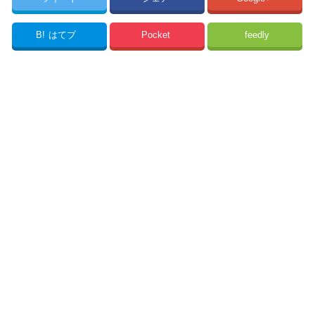
B!
はてブ
Pocket
feedly