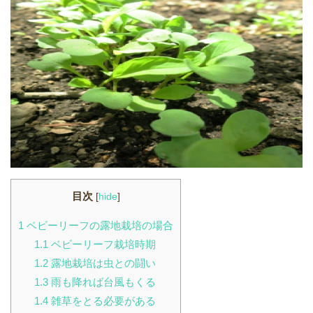
目次
[
hide
]
1
ベビーリーフの露地栽培の場合
1.1
ベビーリーフ栽培時期
1.2
露地栽培は虫との闘い
1.3
雨も降れば台風もくる
1.4
雑草をとる必要がある