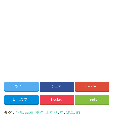
ツイート
シェア
Google+
B!
はてブ
Pocket
feedly
タグ :
台風
,
品種
,
季節
,
水やり
,
虫
,
雑草
,
雨